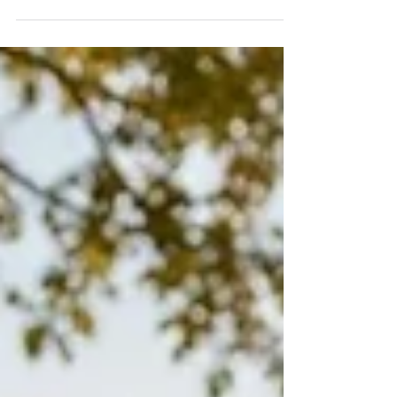
möchtest dich einfach fitter fühlen. Trotzdem gibt
es Momente, in denen du den Eindruck hast, dass
noch mehr in dir steckt. Du funktionierst, du
bewegst dich, und dennoch bleibt das Gefühl, dein
eigenes Potenzial nicht vollständig auszuschöpfen.
Genau an diesem Punkt beginnt eine spannende
Frage: Reicht körperliches...