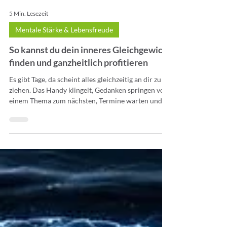
5 Min. Lesezeit
Mentale Stärke & Lebensfreude
So kannst du dein inneres Gleichgewicht
finden und ganzheitlich profitieren
Es gibt Tage, da scheint alles gleichzeitig an dir zu
ziehen. Das Handy klingelt, Gedanken springen von
einem Thema zum nächsten, Termine warten und
irgendwo dazwischen entsteht dieses Gefühl, dass
dein inneres Gleichgewicht nicht mehr richtig
zusammenpasst. Es ist nicht laut und dramatisch,
sondern eher schleichend. Du funktionierst zwar
noch, aber irgendwie fehlt die Leichtigkeit, die
Energie und das Gefühl, wirklich in deiner Mitte zu
sein.