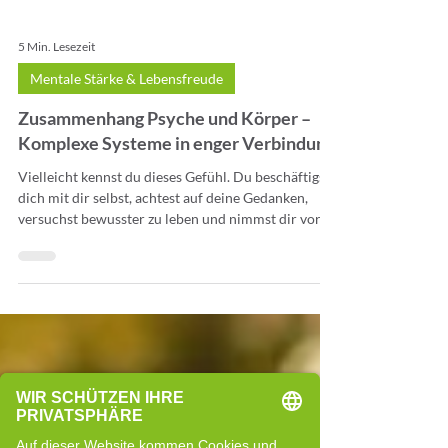
5 Min. Lesezeit
Mentale Stärke & Lebensfreude
Zusammenhang Psyche und Körper –
Komplexe Systeme in enger Verbindung
Vielleicht kennst du dieses Gefühl. Du beschäftigst
dich mit dir selbst, achtest auf deine Gedanken,
versuchst bewusster zu leben und nimmst dir vor,
Dinge zu verändern. Du reduzierst Stress, hörst
genauer hin, gibst dir Mühe und hast eigentlich das
Gefühl, bereits vieles zum Thema Zusammenhang
Psyche und Körper verstanden zu haben. Und
trotzdem bleibt manchmal etwas zurück, das sich
nicht wirklich greifen lässt.