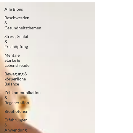
Alle Blogs
Beschwerden
&
Gesundheitsthemen
Stress, Schlaf
&
Erschöpfung
Mentale
Stärke &
Lebensfreude
Bewegung &
körperliche
Balance
Zellkommunikation
&
Regeneration
Biophotonen
Erfahrungen
&
Anwendung