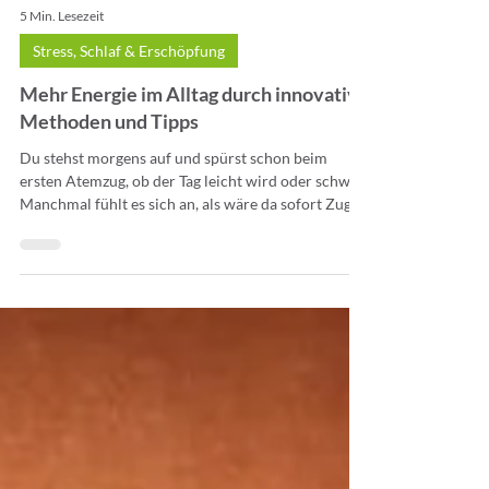
5 Min. Lesezeit
Stress, Schlaf & Erschöpfung
Mehr Energie im Alltag durch innovative
Methoden und Tipps
Du stehst morgens auf und spürst schon beim
ersten Atemzug, ob der Tag leicht wird oder schwer.
Manchmal fühlt es sich an, als wäre da sofort Zug
auf der Leitung, als könnte etwas in dir freier
fließen. An anderen Tagen braucht alles ein wenig
länger. Mehr Energie im Alltag ist kein fernes
Versprechen, sondern etwas, das sehr viel mit dem
zu tun hat, wie dein Körper sich auf den Tag
vorbereitet. Und genau hier beginnt eine
Perspektive, die oft übersehen wird.