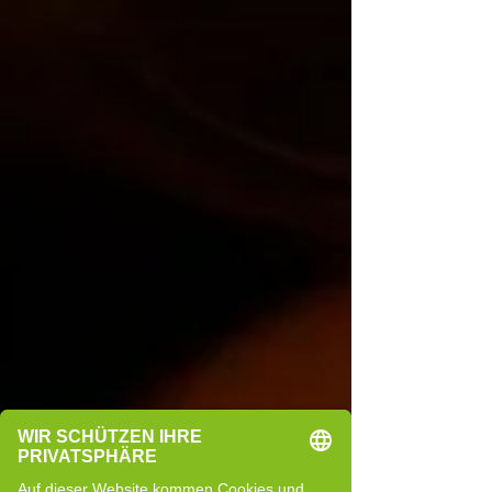
einer OP wieder zu Kräften zu kommen, ist meist
sofort da. Gleichzeitig zeigt der Körper, dass er
seinen eigenen Rhythmus hat. Energie steht nicht
durchgehend zur Verfügung, Regeneration braucht
mehr Aufmerksamkeit, und das Gefühl von
Leistungsfähigkeit stellt sich nicht aut