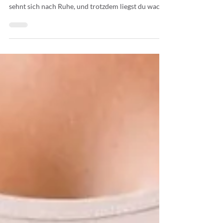
Tipps für besseren Schlaf
Es ist spät am Abend. Der Tag war lang, vielleicht
sogar anstrengend. Du bist müde, dein Körper
sehnt sich nach Ruhe, und trotzdem liegst du wach.
Was tun, wenn man nicht schlafen kann? Du
schließt also die Augen, aber im Inneren bleibt alles
aktiv. Gedanken drehen ihre Runden und der
Körper findet keinen Übergang in den Schlaf.
Vielleicht kennst du diese Momente sehr gut. Man
möchte einfach abschalten, loslassen, einschlafen,
aber es gelingt einfach nicht.