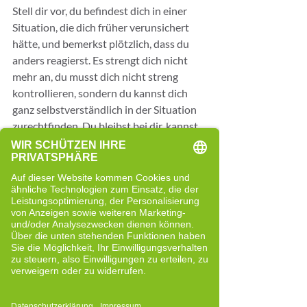
Stell dir vor, du befindest dich in einer 
Situation, die dich früher verunsichert 
hätte, und bemerkst plötzlich, dass du 
anders reagierst. Es strengt dich nicht 
mehr an, du musst dich nicht streng 
kontrollieren, sondern du kannst dich 
ganz selbstverständlich in der Situation 
zurechtfinden. Du bleibst bei dir, kannst 
klarer entscheiden und nimmst die Sache 
wahr, ohne dass sie dich innerlich 
einengt. Genau darin zeigt sich eine neue 
Qualität von Freiheit, die sich 
automatisch entwickelt, wenn dein 
gesamtes System flexibler wird.
Dein nächster Schritt
Vielleicht hast du beim Lesen gemerkt, 