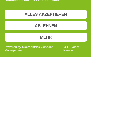
dass dich bestimmte Gedanken 
besonders angesprochen haben. Oft sind 
das genau die Momente, in denen dein 
gesamtes System beginnt, sich zu 
melden. Du musst nicht sofort 
aufspringen und willkürlich versuchen, 
etwas auf der Stelle zu verändern.
Doch du kannst beginnen, bewusster 
wahrzunehmen, wie du auf bestimmte 
Situationen reagierst und wo sich 
vielleicht noch Spielraum eröffnen darf. 
Wenn du neugierig bist, wie dein System 
aktuell organisiert ist, kann dir das eine 
neue Perspektive geben.
Eine unverbindliche Orientierung bei 
einem Cell-Re-Active Trainer zeigt dir, 
welcher Bereich deines Systems gerade 