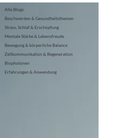
Alle Blogs
Beschwerden & Gesundheitsthemen
Stress, Schlaf & Erschöpfung
Mentale Stärke & Lebensfreude
Bewegung & körperliche Balance
Zellkommunikation & Regeneration
Biophotonen
Erfahrungen & Anwendung