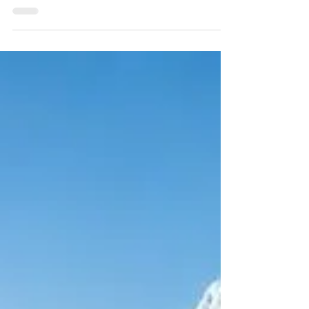
eigentlich schon nach den ersten zwei Stunden das
Gefühl hast, dass etwas fehlt. Nicht unbedingt
Schlaf, nicht unbedingt Motivation, sondern eher so
etwas wie innere Spannung, Antrieb, Lebendigkeit.
Du funktionierst, aber es fühlt sich nicht rund an.
Der Kopf ist vielleicht wach, doch der Körper zieht
nicht mit. Oder du merkst das Gegenteil: körperlich
bist du da, aber innerlich bist du unruhig, fahrig
oder irgendwie leer.