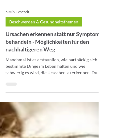
5 Min. Lesezeit
Beschwerden & Gesundheitsthemen
Ursachen erkennen statt nur Symptome
behandeln - Möglichkeiten für den
nachhaltigeren Weg
Manchmal ist es erstaunlich, wie hartnäckig sich
bestimmte Dinge im Leben halten und wie
schwierig es wird, die Ursachen zu erkennen. Du
veränderst Gewohnheiten, achtest auf eine gesunde
Ernährung, schläfst mehr, bewegst dich regelmäßig
und trotzdem hast du das Gefühl, nicht wirklich
voranzukommen. Vielleicht kennst du dieses
Gefühl, immer wieder an denselben Punkt
zurückzukehren und dich zu fragen, warum