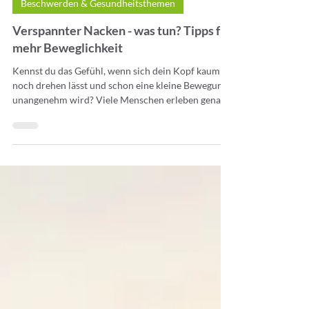
Beschwerden & Gesundheitsthemen
Verspannter Nacken - was tun? Tipps für
mehr Beweglichkeit
Kennst du das Gefühl, wenn sich dein Kopf kaum
noch drehen lässt und schon eine kleine Bewegung
unangenehm wird? Viele Menschen erleben genau
das nach langen Arbeitstagen, stressigen Phasen
oder Stunden vor dem Bildschirm. Verspannter
Nacken, die Schultern fühlen sich schwer an und
jede Bewegung erinnert daran, dass der Körper
gerade nicht im Gleichgewicht ist. Die Frage
„Verspannter Nacken - was tun?“ stellt sich dann
fast automatisch. Oft versuchen wir, das Problem
möglichs