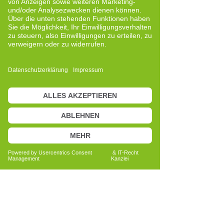
4. Achte tagsüber auf kleine 
Momente der Entladung
Tagsüber kleine Pausen einzubauen, hilft 
deinem Körper, Reize zu verarbeiten, 
bevor du ins Bett gehst. Das macht es 
leichter, abends loszulassen und durch 
die Nacht ruhiger zu schlafen.
5. Das Cell-Re-Active Training als 
Unterstützung
Das Cell-Re-Active Training wird auf der 
Ebene eingesetzt, auf der innere 
Kommunikationsmuster entstehen. Es 
soll Zellen darin unterstützen, wieder 
miteinander zu reagieren und sich zu 
synchronisieren. Wenn diese Ordnung 
zurückkehrt, entsteht spürbar mehr 