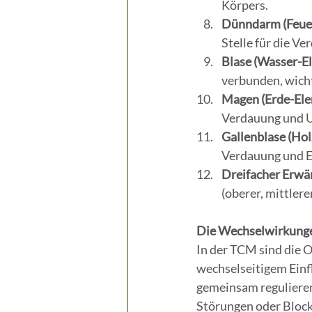
Körpers.
Dünndarm (Feue
Stelle für die V
Blase (Wasser-E
verbunden, wicht
Magen (Erde-Ele
Verdauung und 
Gallenblase (Hol
Verdauung und E
Dreifacher Erwä
(oberer, mittler
Die Wechselwirkung
In der TCM sind die O
wechselseitigem Einf
gemeinsam regulieren 
Störungen oder Block