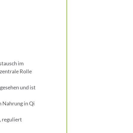
stausch im 
zentrale Rolle 
gesehen und ist 
 Nahrung in Qi 
 reguliert 