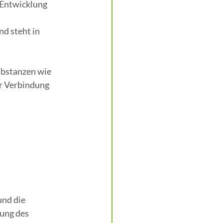
 Entwicklung 
d steht in 
.
bstanzen wie 
r Verbindung 
nd die 
ung des 