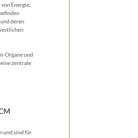
von Energie, 
befinden 
 und deren 
estlichen 
in-Organe und 
eine zentrale 
TCM
 und sind für 