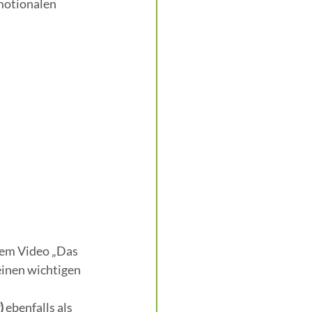
motionalen 
nem Video „Das 
inen wichtigen 
)
 ebenfalls als 