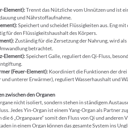
r-Element):
 Trennt das Nützliche vom Unnützen und ist ein
erdauung und Nährstoffaufnahme.
lement):
 Speichert und scheidet Flüssigkeiten aus. Eng mit
ig für den Flüssigkeitshaushalt des Körpers.
ment):
 Zuständig für die Zersetzung der Nahrung, wird als
Umwandlung betrachtet.
z-Element):
 Speichert Galle, reguliert den Qi-Fluss, besond
ntgiftung.
rmer (Feuer-Element):
 Koordiniert die Funktionen der dre
er und unterer Erwärmer), reguliert Wasserhaushalt und W
en zwischen den Organen
rgane nicht isoliert, sondern stehen in ständigem Austaus
luss. Jedes Yin-Organ ist einem Yang-Organ als Partner zu
die 6 „Organpaare“ somit den Fluss von Qi und anderen Vi
aden in einem Organ können das gesamte System ins Ungl