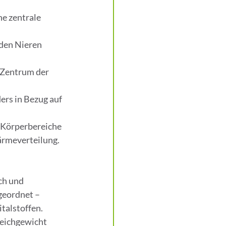
e zentrale 
 den Nieren 
 Zentrum der 
ers in Bezug auf 
i Körperbereiche 
ärmeverteilung.
ch und 
geordnet – 
talstoffen. 
eichgewicht 