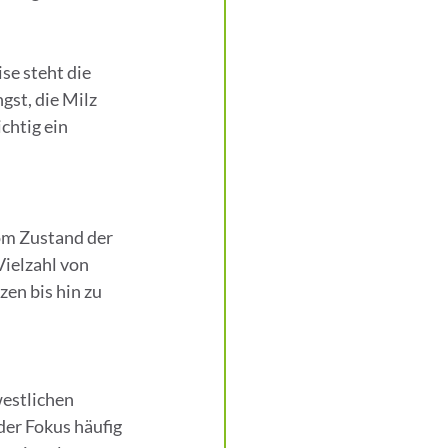
e steht die 
st, die Milz 
htig ein 
om Zustand der 
ielzahl von 
n bis hin zu 
estlichen 
er Fokus häufig 