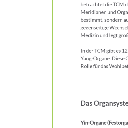
betrachtet die TCM d
Meridianen und Organ
bestimmt, sondern au
gegenseitige Wechsel
Medizin und legt gro
In der TCM gibt es 12
Yang-Organe. Diese O
Rolle für das Wohlbe
Das Organsyste
Yin-Organe (Festorga