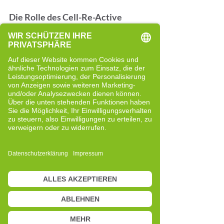
Die Rolle des Cell-Re-Active 
Trainings
Die 
Cell-Re-Active Training Methode
setzt genau an diesem Zusammenspiel 
an. Es geht darum, deinem Körper 
Impulse zu geben, sodass er seine 
Abläufe besser aufeinander abstimmen 
kann und sich neu organisieren darf. 
Gerade beim Gleichgewicht wird oft 
unmittelbar spürbar, wie dein Körper auf 
unterschiedliche Reize reagiert und wie 
sich diese Reaktionen im Laufe der Zeit 
verändern können.
Ein neuer Blick auf dein 
Gleichgewicht