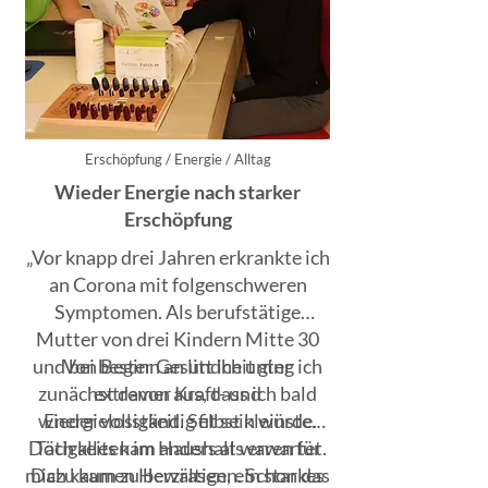
Erschöpfung / Energie / Alltag
Wieder Energie nach starker
Erschöpfung
„Vor knapp drei Jahren erkrankte ich
an Corona mit folgenschweren
Symptomen. Als berufstätige
Mutter von drei Kindern Mitte 30
und bei bester Gesundheit ging ich
Von Beginn an litt ich unter
zunächst davon aus, dass ich bald
extremer Kraft- und
wieder vollständig fit sein würde.
Energielosigkeit. Selbst kleinste
Doch alles kam anders als erwartet.
Tätigkeiten im Haushalt waren für
mich kaum zu bewältigen. Schon das
Dazu kamen Herzrasen, ein starkes