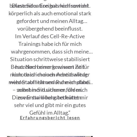
belastenden Ereignis konfrontiert.
Diese Situation hat mich sowohl
körperlich als auch emotional stark
gefordert und meinen Alltag
vorübergehend beeinflusst.
Im Verlauf des Cell-Re-Active
Trainings habe ich für mich
wahrgenommen, dass sich meine
Situation schrittweise stabilisiert
Besonders bemerkenswert ist für
hat. Nach einer gewissen Zeit
mich, dass ich auch mental wieder
konnte ich meinen Arbeitsalltag
mehr Stabilität und Ruhe empfinde
wieder aufnehmen und mich dabei
– selbst in Situationen, die mich
zunehmend sicherer fühlen.
Diese Entwicklung bedeutet mir
zuvor stark belastet hätten.
sehr viel und gibt mir ein gutes
Gefühl im Alltag.“
Erfahrungsbericht lesen