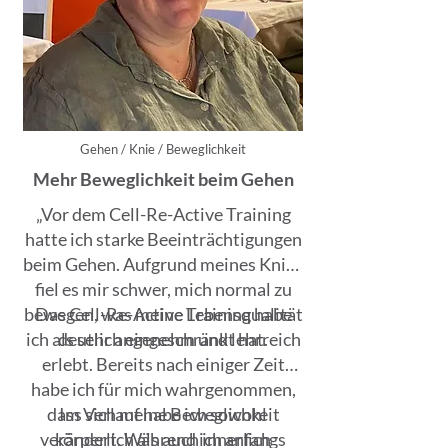
Gehen / Knie / Beweglichkeit
Mehr Beweglichkeit beim Gehen
„Vor dem Cell-Re-Active Training
hatte ich starke Beeinträchtigungen
beim Gehen. Aufgrund meines Knies
fiel es mir schwer, mich normal zu
bewegen, was meine Lebensqualität
Das Cell-Re-Active Training habe
ich als sehr angenehm und lehrreich
deutlich eingeschränkt hat.
erlebt. Bereits nach einiger Zeit
habe ich für mich wahrgenommen,
dass sich meine Beweglichkeit
Im Verlauf habe ich sowohl
verändert. Während ich anfangs
körperlich als auch innerlich