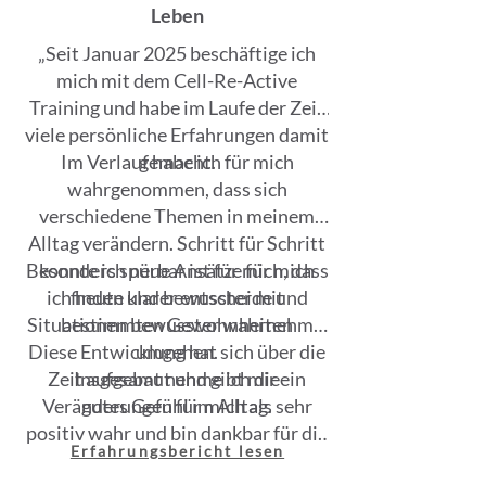
Leben
„Seit Januar 2025 beschäftige ich
mich mit dem Cell-Re-Active
Training und habe im Laufe der Zeit
viele persönliche Erfahrungen damit
Im Verlauf habe ich für mich
gemacht.
wahrgenommen, dass sich
verschiedene Themen in meinem
Alltag verändern. Schritt für Schritt
Besonders spürbar ist für mich, dass
konnte ich neue Ansätze für mich
ich heute klarer entscheide und
finden und bewusster mit
Situationen bewusster wahrnehme.
bestimmten Gewohnheiten
Diese Entwicklung hat sich über die
umgehen.
Zeit aufgebaut und gibt mir ein
Insgesamt nehme ich die
Veränderungen für mich als sehr
gutes Gefühl im Alltag.
positiv wahr und bin dankbar für die
Erfahrungsbericht lesen
Erfahrungen, die ich dabei gemacht