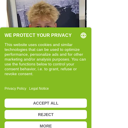
Rücken / Haltung / Stabilität
Mehr Stabilität im Rücken
„Noch bevor ich zum Cell-Re-Active
Training zu Maria gekommen bin,
hatte ich große Probleme mit
meiner Haltung. Mein Rücken war