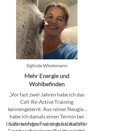
Siglinde Wiedemann
Mehr Energie und
Wohlbefinden
„Vor fast zwei Jahren habe ich das
Cell-Re-Active Training
kennengelernt. Aus reiner Neugier
habe ich damals einen Termin bei
Im Verlauf des Trainings habe ich für
Sabine Hegner vereinbart. Auf die