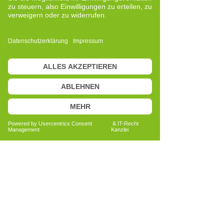
Erfahrung als Schlüssel zum Vertrauen
Die Berichte von CRT-Trainern und 
Therapeuten zeigen, wie vielseitig das 
CRT-Training ist und wie tiefgreifend es 
wirken kann. Es geht nicht nur um 
körperliche Verbesserungen. Oft erleben 
Klienten auch mehr Lebensfreude, 
Motivation und Gelassenheit.
Wenn du darüber nachdenkst, deine 
Arbeit um eine Methode zu erweitern, 
die sich in der Praxis bewährt hat und 
den Menschen als Ganzes in den 
Mittelpunkt stellt, wirst du in den 
zahlreichen 
Cell-Re-Active Training – 
Erfahrungen
 viel Inspiration finden.
Jetzt selbst erleben - Cell-Re-
Active Training - Erfahrungen