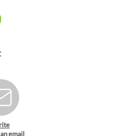
t
ite
 an email