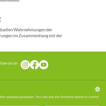
t
ividuellen Wahrnehmungen der
fahrungen im Zusammenhang mit der
llow us on
s an energy-specific service aimed at 
 activate the body's self-healing 