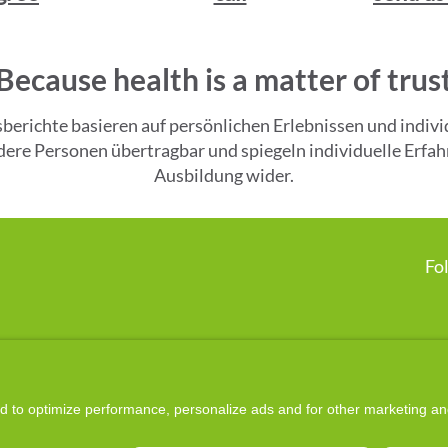
Because health is a matter of trus
gsberichte basieren auf persönlichen Erlebnissen und ind
andere Personen übertragbar und spiegeln individuelle Er
Ausbildung wider.
Fo
Disclaimer:

presented on this website is based on a holistic, energetic approach. It i
g energetic balance. All services offered here are intended to potentially
powers and promote holistic well-being.
