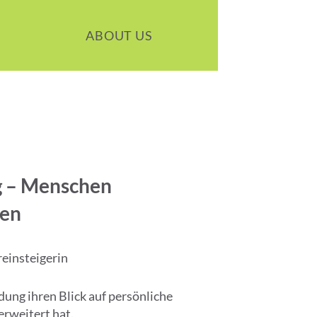
ABOUT US
g – Menschen
sen
einsteigerin
dung ihren Blick auf persönliche
rweitert hat.