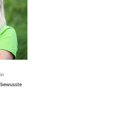
in
 bewusste
n