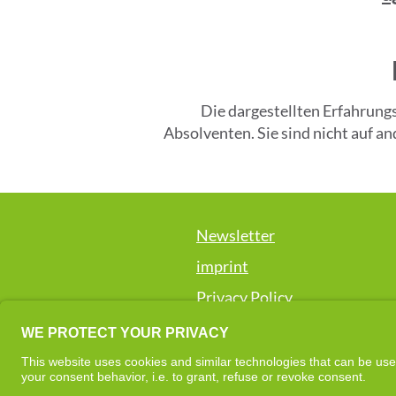
​Die dargestellten Erfahrun
Absolventen. Sie sind nicht auf 
Newsletter
imprint
Privacy Policy
The "Cell-Re-Active Training" method 
promoting well-being and supportin