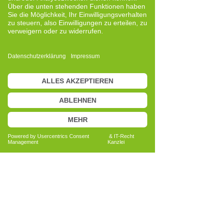
geraten ist.
Es geht nicht darum, dem Leben mehr
Jahre zu geben, sondern den Jahren
mehr Leben, Qualität und Bewusstsein.
Durch das Cell-Re-Active Training habe
ich einen neuen Zugang zur
Wahrnehmung von Zusammenhängen
im Körper kennengelernt. Es eröffnet
eine andere Denkweise im Umgang mit
eigenen Ressourcen, Belastungen und
persönlichen Themen.
Das Training kann Impulse setzen, um
innere Prozesse bewusster
wahrzunehmen. Viele Menschen erleben
dabei, dass körperliche Signale Hinweise
geben können, die im Alltag oft
übersehen werden.