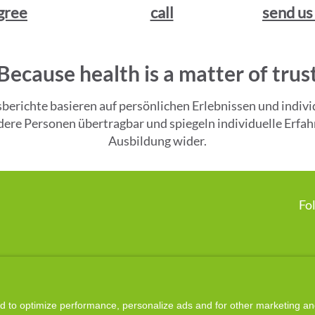
gree
call
send us
Because health is a matter of trus
gsberichte basieren auf persönlichen Erlebnissen und ind
andere Personen übertragbar und spiegeln individuelle Er
Ausbildung wider.
Fo
Disclaimer:

presented on this website is based on a holistic, energetic approach. It i
g energetic balance. All services offered here are intended to potentially