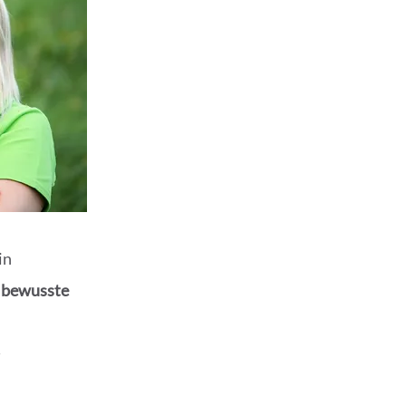
in
 bewusste
n