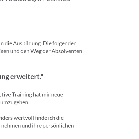
in die Ausbildung. Die folgenden
weisen und den Weg der Absolventen
ng erweitert.“
tive Training hat mir neue
r umzugehen.
ers wertvoll finde ich die
ernehmen und ihre persönlichen