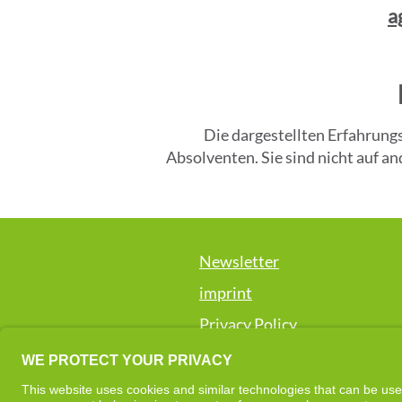
a
​Die dargestellten Erfahrun
Absolventen. Sie sind nicht auf 
Newsletter
imprint
Privacy Policy
The "Cell-Re-Active Training" method 
promoting well-being and supportin