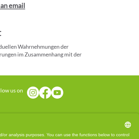
 an email
t
ividuellen Wahrnehmungen der
fahrungen im Zusammenhang mit der
llow us on
s an energy-specific service aimed at 
 activate the body's self-healing 