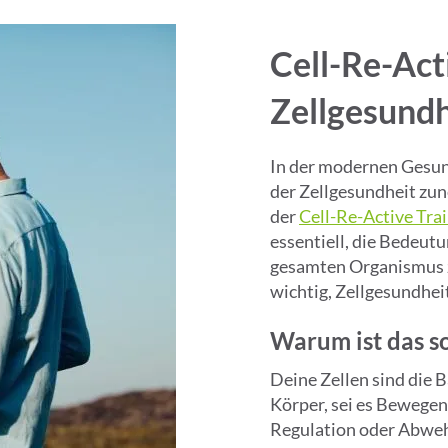
Cell-Re-Act
Zellgesundh
In der modernen Gesun
der Zellgesundheit zu
der
Cell-Re-Active Tr
essentiell, die Bedeut
gesamten Organismus zu
wichtig, Zellgesundhei
Warum ist das so
Deine Zellen sind die 
Körper, sei es Bewegen,
Regulation oder Abweh