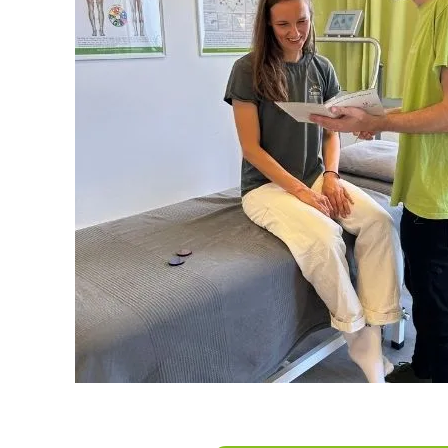
Ein weiterer entscheidender Aspekt des CRT-Trai
auf Regeneration und Erholung. Im Gegensatz zu 
Gesundheitsprogrammen, die den Körper bis an 
belasten und so zur Leistungssteigerung reizen, 
Active Training als Ziel eine ausgewogene und na
zwischen Aktivität und Erholung.