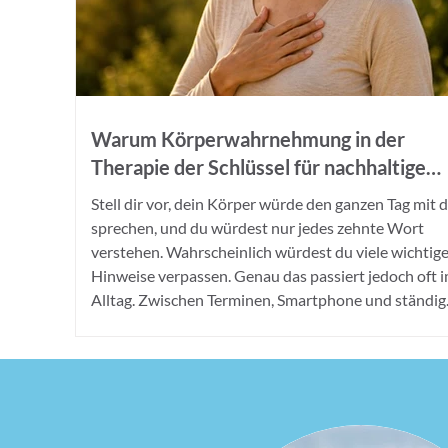
Warum Körperwahrnehmung in der
Therapie der Schlüssel für nachhaltige
Veränderung ist
Stell dir vor, dein Körper würde den ganzen Tag mit d
sprechen, und du würdest nur jedes zehnte Wort
verstehen. Wahrscheinlich würdest du viele wichtig
Hinweise verpassen. Genau das passiert jedoch oft 
Alltag. Zwischen Terminen, Smartphone und ständig
neuen Eindrücken werden die leisen Signale des Kör
immer leichter überhört. Dabei können sie wertvolle
Informationen darüber enthalten, wie es dir wirklich
geht. Körperwahrnehmung bedeutet deshalb weit m
als den ei