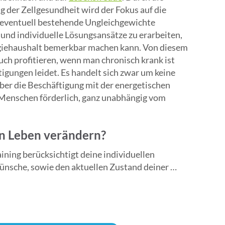
 der Zellgesundheit wird der Fokus auf die
 eventuell bestehende Ungleichgewichte
 und individuelle Lösungsansätze zu erarbeiten,
rgiehaushalt bemerkbar machen kann. Von diesem
ch profitieren, wenn man chronisch krank ist
igungen leidet. Es handelt sich zwar um keine
er die Beschäftigung mit der energetischen
r Menschen förderlich, ganz unabhängig vom
in Leben verändern?
ining berücksichtigt deine individuellen 
sche, sowie den aktuellen Zustand deiner 
Das Trainingsprogramm wird schrittweise voll 
deine Bedürfnisse abgestimmt, somit stehst du 
dein Ziel klar aussprechen und die Bereitschaft 
erung mitbringen. Du darfst auch selbst aktiv 