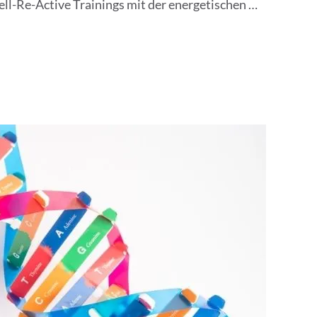
ll-Re-Active Trainings mit der energetischen 
len und deren Wechselwirkung untereinander zu 
kation). Je mehr Zellen synchron 
 stabiler sind die Körperfunktion und 
Verständnis der Zellgesundheit ermöglicht es dir, 
Wohlbefindens zu stärken und gezielt zu 
 betrachtet den Körper als ein vernetztes 
bei dem jede Zelle eine entscheidende Rolle 
orstellung von Gesundheit und Krankheit wollen 
che Aspekte betrachten, sondern mit dem Cell-Re-
fassendes Wohlbefinden anstreben. Es geht uns 
 Krankheiten zu behandeln, da wir weder Ärzte 
. Vielmehr wollen wir, dass körperliche - 
d emotionale Lebensumstände zu einem Modell 
hrung kombiniert werden.