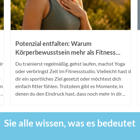
Potenzial entfalten: Warum
Körperbewusstsein mehr als Fitness
bedeutet
ir
Du trainierst regelmäßig, gehst laufen, machst Yoga
oder verbringst Zeit im Fitnessstudio. Vielleicht hast du
e
dir ein sportliches Ziel gesetzt oder möchtest dich
im
einfach fitter fühlen. Trotzdem gibt es Momente, in
denen du den Eindruck hast, dass noch mehr in dir
pers
steckt. Du funktionierst, du bewegst dich, und dennoch
bleibt das Gefühl, dein eigenes Potenzial nicht
vollständig auszuschöpfen. Genau an diesem Punkt
Sie alle wissen, was es bedeutet
ehr,
beginnt eine spannende Frage: Reicht körperliches...