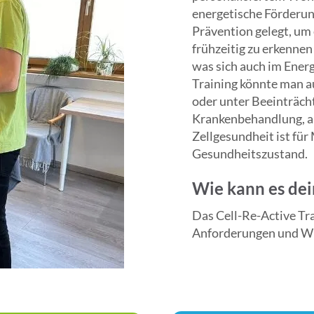
nings ist der Fokus 
energetische Förderung
intensiven 
Prävention gelegt, um
seine Grenzen 
frühzeitig zu erkennen
fördert das Cell-Re-
was sich auch im Ene
türliche Balance 
Training könnte man au
oder unter Beeinträcht
Krankenbehandlung, ab
Zellgesundheit ist fü
Gesundheitszustand.
Wie kann es de
Das Cell-Re-Active Tra
Anforderungen und Wün
Person im Speziellen. 
und ganz auf dich und 
im Zentrum. Du darfst 
und den Mut zur Veränd