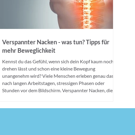
Verspannter Nacken - was tun? Tipps für
mehr Beweglichkeit
Kennst du das Gefühl, wenn sich dein Kopf kaum noch
drehen lässt und schon eine kleine Bewegung
unangenehm wird? Viele Menschen erleben genau das
nach langen Arbeitstagen, stressigen Phasen oder
Stunden vor dem Bildschirm. Verspannter Nacken, die
Schultern fühlen sich schwer an und jede Bewegung
erinnert daran, dass der Körper gerade nicht im
Gleichgewicht ist. Die Frage „Verspannter Nacken - was
tun?“ stellt sich dann fast automatisch. Oft versuchen
wir, das Problem möglichs