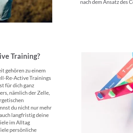
nach dem Ansatz des Ce
Gesundheit deiner Zel
tun haben (Zellkommuni
zusammenarbeiten, umso
Leistung. Ein tieferes 
die Grundlagen deines 
verbessern.

ive Training?
Cell-Re-Active Training
ganzheitliches System, 
eit gehören zu einem
spielt. Nach unserer V
ll-Re-Active Trainings
wir nicht nur spezifis
st für dich ganz
Active Training ein um
rs, nämlich der Zelle,
nicht darum, einseitig
ergetischen
noch Heilpraktiker sind
nnst du nicht nur mehr
zelluläre, mentale un
auch langfristig deine
der gesunden Lebensfü
ele im Alltag
iele persönliche