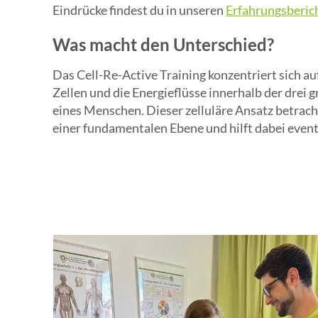
Eindrücke findest du in unseren
Erfahrungsberic
Was macht den Unterschied?
Das Cell-Re-Active Training konzentriert sich au
Zellen und die Energieflüsse innerhalb der drei 
eines Menschen. Dieser zelluläre Ansatz betrach
einer fundamentalen Ebene und hilft dabei event
Ungleichgewichte zu erkennen. Mit diesem Wiss
individuelle Lösungen erarbeitet werden.

Im Wesentlichen erfolgt dies in 3 Schritten:

1. Ursache und Auswirkung durch spezielle Belas
differenzieren,

2. Die energetische Zellkommunikation verbesse
3. Die natürliche Funktion und Energiegewinnung
nachhaltig trainieren. 
