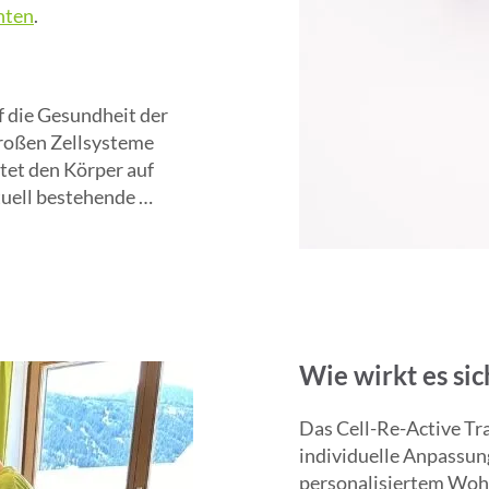
hten
.
f die Gesundheit der 
großen Zellsysteme 
tet den Körper auf 
uell bestehende 
en können dann 
tungstests 
Wie wirkt es sic
rn

 evaluieren und 
Das Cell-Re-Active Tr
individuelle Anpassun
personalisiertem Woh