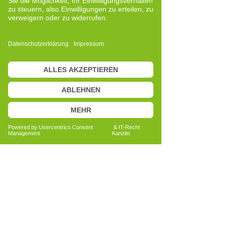
von Wahrnehmung, Bewegung und
innerer Balance immer schon fasziniert
hat. CRT bietet einen klaren,
strukturierten Zugang, um diese Aspekte
bewusster wahrzunehmen und in einem
achtsamen Rahmen damit zu arbeiten.
Der Blickwinkel, den David Overbeck auf
den Menschen als Gesamtsystem
richtet, hat mich von Anfang an
begeistert und mich motiviert, diese
Methode selbst zu erlernen.
Den entscheidenden Impuls erhielt ich
durch meine eigenen Erfahrungen: Nach
einer längeren Phase körperlicher
Belastung ist mir erst im Training
bewusst geworden, wie sehr bestimmte
Gewohnheiten meinen Alltag geprägt
haben. Die Auseinandersetzung mit
Bewegung, Aufmerksamkeit und innerer