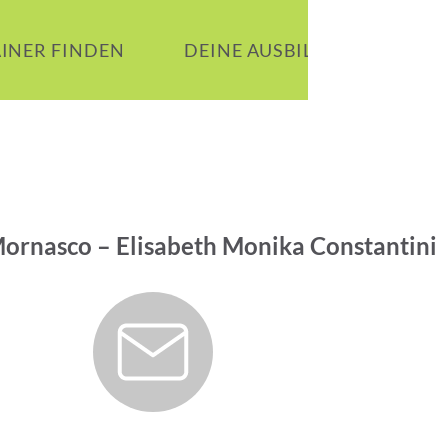
AINER FINDEN
DEINE AUSBILDUNG
B
 Mornasco – Elisabeth Monika Constantini