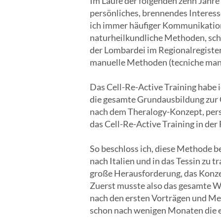
Im Laufe der folgenden zehn Jahre
persönliches, brennendes Interes
ich immer häufiger Kommunikation
naturheilkundliche Methoden, schlo
der Lombardei im Regionalregister 
manuelle Methoden (tecniche manua
Das Cell-Re-Active Training habe 
die gesamte Grundausbildung zur C
nach dem Theralogy-Konzept, persö
das Cell-Re-Active Training in de
So beschloss ich, diese Methode 
nach Italien und in das Tessin zu 
große Herausforderung, das Konzep
Zuerst musste also das gesamte We
nach den ersten Vorträgen und Mes
schon nach wenigen Monaten die er