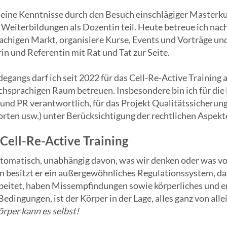
 meine Kenntnisse durch den Besuch einschlägiger Masterk
Weiterbildungen als Dozentin teil. Heute betreue ich nach
achigen Markt, organisiere Kurse, Events und Vorträge und
in und Referentin mit Rat und Tat zur Seite.
gangs darf ich seit 2022 für das Cell-Re-Active Training
sprachigen Raum betreuen. Insbesondere bin ich für die 
nd PR verantwortlich, für das Projekt Qualitätssicherung,
orten usw.) unter Berücksichtigung der rechtlichen Aspekt
ell-Re-Active Training
tomatisch, unabhängig davon, was wir denken oder was vo
ion besitzt er ein außergewöhnliches Regulationssystem, d
rbeitet, haben Missempfindungen sowie körperliches und 
Bedingungen, ist der Körper in der Lage, alles ganz von all
rper kann es selbst!