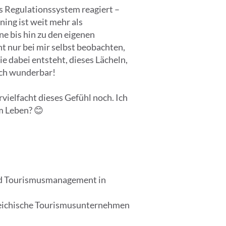
s Regulationssystem reagiert –
ning ist weit mehr als
ne bis hin zu den eigenen
t nur bei mir selbst beobachten,
e dabei entsteht, dieses Lächeln,
fach wunderbar!
vielfacht dieses Gefühl noch. Ich
m Leben? 😊
nd Tourismusmanagement in
rreichische Tourismusunternehmen