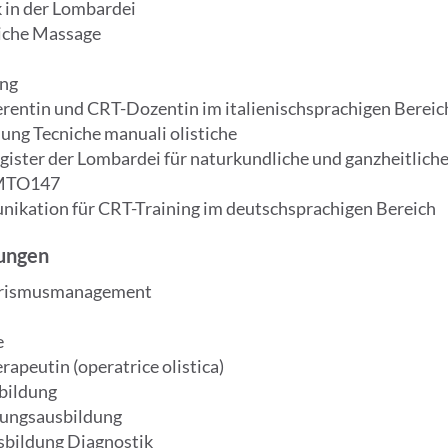
k in der Lombardei
liche Massage
ung
erentin und CRT-Dozentin im italienischsprachigen Bereic
ung Tecniche manuali olistiche
gister der Lombardei für naturkundliche und ganzheitliche
9MTO147
ikation für CRT-Training im deutschsprachigen Bereich
rungen
ourismusmanagement
e
apeutin (operatrice olistica)
bildung
erungsausbildung
sbildung Diagnostik