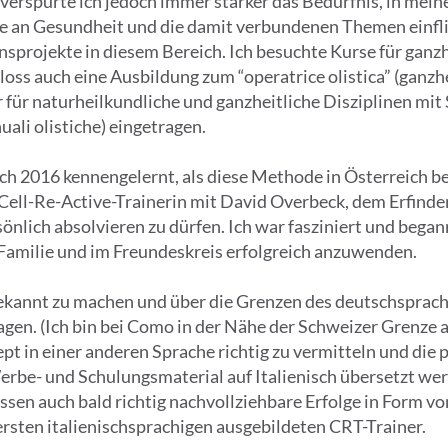
 verspürte ich jedoch immer stärker das Bedürfnis, in mein
se an Gesundheit und die damit verbundenen Themen einfli
sprojekte in diesem Bereich. Ich besuchte Kurse für ganz
ss auch eine Ausbildung zum “operatrice olistica” (ganzhe
für naturheilkundliche und ganzheitliche Disziplinen mit 
li olistiche) eingetragen.
ich 2016 kennengelernt, als diese Methode in Österreich be
ell-Re-Active-Trainerin mit David Overbeck, dem Erfinder
nlich absolvieren zu dürfen. Ich war fasziniert und began
r Familie und im Freundeskreis erfolgreich anzuwenden.
bekannt zu machen und über die Grenzen des deutschsprach
tragen. (Ich bin bei Como in der Nähe der Schweizer Grenze 
t in einer anderen Sprache richtig zu vermitteln und die 
rbe- und Schulungsmaterial auf Italienisch übersetzt wer
sen auch bald richtig nachvollziehbare Erfolge in Form v
sten italienischsprachigen ausgebildeten CRT-Trainer.