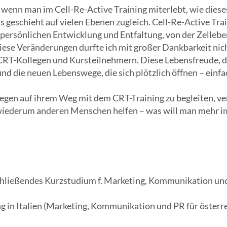
 wenn man im Cell-Re-Active Training miterlebt, wie diese
s geschieht auf vielen Ebenen zugleich. Cell-Re-Active Trai
r persönlichen Entwicklung und Entfaltung, von der Zellebe
ese Veränderungen durfte ich mit großer Dankbarkeit nich
 CRT-Kollegen und Kursteilnehmern. Diese Lebensfreude, di
 und die neuen Lebenswege, die sich plötzlich öffnen – ein
egen auf ihrem Weg mit dem CRT-Training zu begleiten, ver
wiederum anderen Menschen helfen – was will man mehr i
chließendes Kurzstudium f. Marketing, Kommunikation u
g in Italien (Marketing, Kommunikation und PR für öste