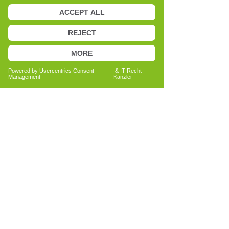
Anita Bechtold
Quereinsteigerin
Menschen nachhaltig unterstützen
Bericht lesen
Alle Erfahrungsberichte ansehen
Because health is a matter of
trust
Get personal advice now