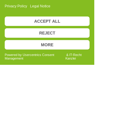
Anita Bechtold
Quereinsteigerin
Menschen nachhaltig unterstützen
Bericht lesen
Alle Erfahrungsberichte ansehen
Because health is a matter of