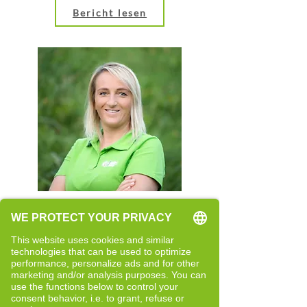
Bericht lesen
Rita Rainer
Quereinsteigerin
Neue Perspektiven und bewusste
Entwicklung
Bericht lesen