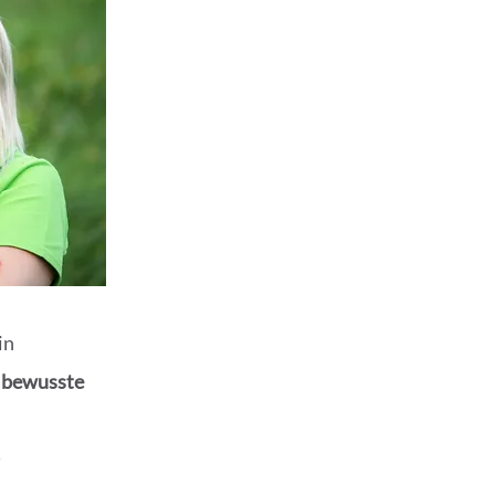
in
 bewusste
n