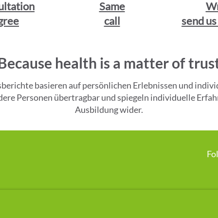
ultation
Same
Wr
gree
call
send us
Because health is a matter of trus
gsberichte basieren auf persönlichen Erlebnissen und ind
andere Personen übertragbar und spiegeln individuelle Er
Ausbildung wider.
Fo
Disclaimer:
