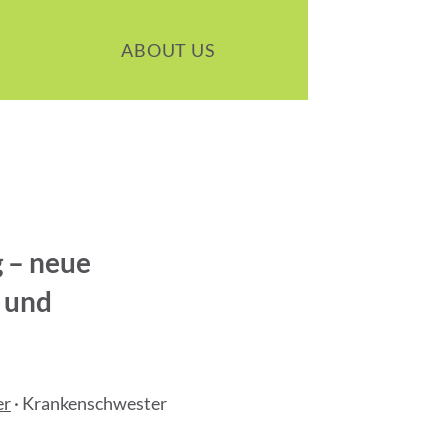
ABOUT US
 – neue
 und
er
· Krankenschwester