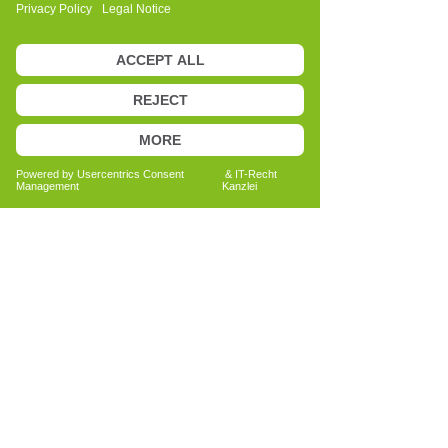
Anita Bechtold
Quereinsteigerin
Menschen nachhaltig unterstützen
Bericht lesen
Alle Erfahrungsberichte ansehen
Because health is a matter of
trust