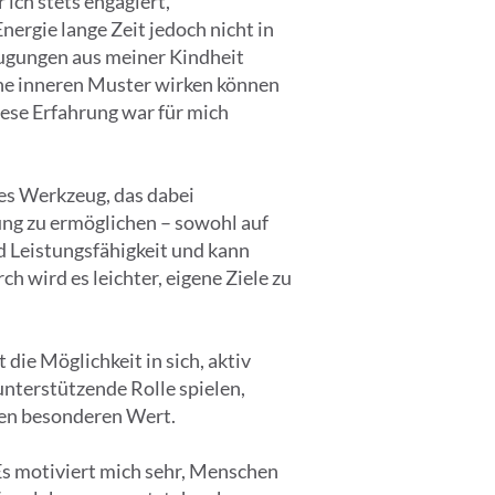
ich stets engagiert,
ergie lange Zeit jedoch nicht in
eugungen aus meiner Kindheit
che inneren Muster wirken können
iese Erfahrung war für mich
tes Werkzeug, das dabei
ng zu ermöglichen – sowohl auf
nd Leistungsfähigkeit und kann
 wird es leichter, eigene Ziele zu
die Möglichkeit in sich, aktiv
unterstützende Rolle spielen,
nen besonderen Wert.
 Es motiviert mich sehr, Menschen