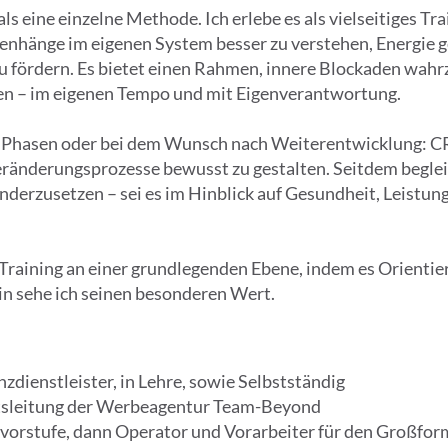
ls eine einzelne Methode. Ich erlebe es als vielseitiges Tr
nhänge im eigenen System besser zu verstehen, Energie g
 fördern. Es bietet einen Rahmen, innere Blockaden wahr
en – im eigenen Tempo und mit Eigenverantwortung.
n Phasen oder bei dem Wunsch nach Weiterentwicklung: CR
änderungsprozesse bewusst zu gestalten. Seitdem begleite
nderzusetzen – sei es im Hinblick auf Gesundheit, Leistun
-Training an einer grundlegenden Ebene, indem es Orientie
in sehe ich seinen besonderen Wert.
dienstleister, in Lehre, sowie Selbstständig
tsleitung der Werbeagentur Team-Beyond
kvorstufe, dann Operator und Vorarbeiter für den Großfor