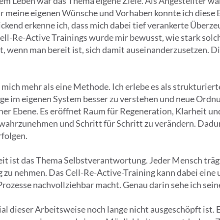
m Leben war das Thema eigene Ziele. Als Angestellter war 
ür meine eigenen Wünsche und Vorhaben konnte ich diese En
ickend erkenne ich, dass mich dabei tief verankerte Überz
ll-Re-Active Trainings wurde mir bewusst, wie stark sol
t, wenn man bereit ist, sich damit auseinanderzusetzen. D
r mich mehr als eine Methode. Ich erlebe es als strukturier
e im eigenen System besser zu verstehen und neue Ordnu
cher Ebene. Es eröffnet Raum für Regeneration, Klarheit u
wahrzunehmen und Schritt für Schritt zu verändern. Dadurch
folgen.
it ist das Thema Selbstverantwortung. Jeder Mensch trägt 
g zu nehmen. Das Cell-Re-Active-Training kann dabei eine 
Prozesse nachvollziehbar macht. Genau darin sehe ich sei
ial dieser Arbeitsweise noch lange nicht ausgeschöpft ist.