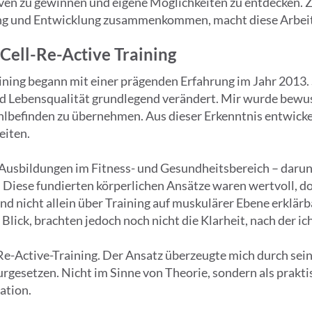
iven zu gewinnen und eigene Möglichkeiten zu entdecken. Z
g und Entwicklung zusammenkommen, macht diese Arbeit 
ell-Re-Active Training
ing begann mit einer prägenden Erfahrung im Jahr 2013. S
d Lebensqualität grundlegend verändert. Mir wurde bewuss
lbefinden zu übernehmen. Aus dieser Erkenntnis entwicke
eiten.
Ausbildungen im Fitness- und Gesundheitsbereich – darunt
 Diese fundierten körperlichen Ansätze waren wertvoll, doc
 und nicht allein über Training auf muskulärer Ebene erklär
ick, brachten jedoch noch nicht die Klarheit, nach der ich
-Re-Active-Training. Der Ansatz überzeugte mich durch sein
rgesetzen. Nicht im Sinne von Theorie, sondern als prakt
ation.