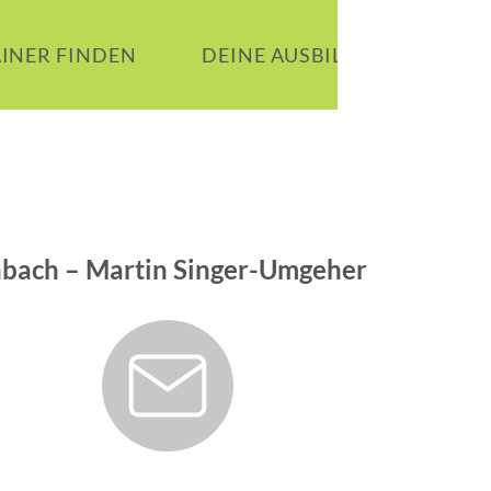
AINER FINDEN
DEINE AUSBILDUNG
B
enbach – Martin Singer-Umgeher