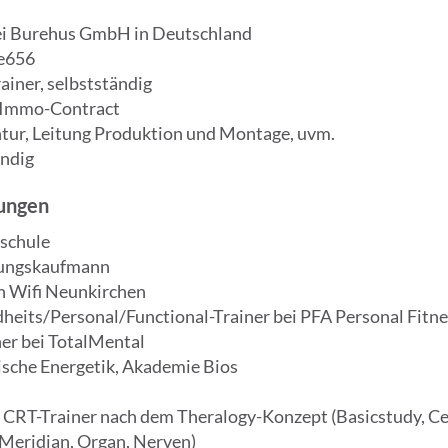
ei Burehus GmbH in Deutschland
ve656
iner, selbstständig
 Immo-Contract
ur, Leitung Produktion und Montage, uvm.
ändig
rungen
schule
rungskaufmann
n Wifi Neunkirchen
heits/Personal/Functional-Trainer bei PFA Personal Fit
er bei TotalMental
sche Energetik, Akademie Bios
 CRT-Trainer nach dem Theralogy-Konzept (Basicstudy, Cer
Meridian, Organ, Nerven)