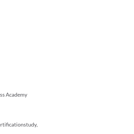
ness Academy
tificationstudy,