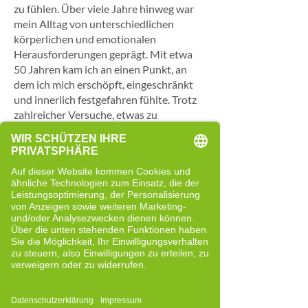
zu fühlen. Über viele Jahre hinweg war
mein Alltag von unterschiedlichen
körperlichen und emotionalen
Herausforderungen geprägt. Mit etwa
50 Jahren kam ich an einen Punkt, an
dem ich mich erschöpft, eingeschränkt
und innerlich festgefahren fühlte. Trotz
zahlreicher Versuche, etwas zu
verändern, blieb das Gefühl, dass mir
etwas Entscheidendes fehlte.
Was mich jedoch nie verlassen hat, war
mein innerer Antrieb, weiterzusuchen
und nicht aufzugeben. Auf diesem Weg
stieß ich auf eine Videoreihe zum
Theralogy-Konzept und zum Cell-Re-
Active Training. Die klare, strukturierte
und logische Herangehensweise sprach
mich unmittelbar an und weckte meine
Neugier.