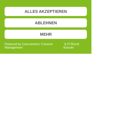
Ich begann, mich intensiver mit diesem
Ansatz auseinanderzusetzen und erste
eigene Erfahrungen zu sammeln. Dabei
nahm ich Veränderungen in meiner
Wahrnehmung, meinem Körpergefühl
und meinem inneren Erleben wahr.
Besonders beeindruckte mich, wie sehr
sich mein Blick auf Zusammenhänge,
Prozesse und Eigenverantwortung
veränderte.
Diese Erfahrungen wurden für mich zu
einem persönlichen Wendepunkt. Aus
anfänglicher Neugier entwickelte sich
eine tiefe Auseinandersetzung und
schließlich der Wunsch, diesen Ansatz
weiter zu vertiefen.
Heute verstehe ich das Cell-Re-Active
Training als einen Weg, Menschen und