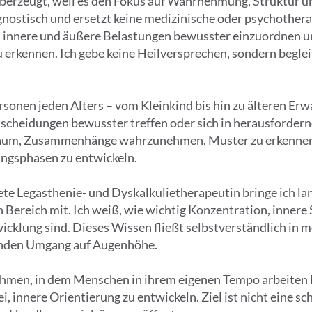
überzeugt, weil es den Fokus auf Wahrnehmung, Struktur u
agnostisch und ersetzt keine medizinische oder psychother
 innere und äußere Belastungen bewusster einzuordnen u
erkennen. Ich gebe keine Heilversprechen, sondern beglei
ersonen jeden Alters – vom Kleinkind bis hin zu älteren Er
scheidungen bewusster treffen oder sich in herausfordern
r Raum, Zusammenhänge wahrzunehmen, Muster zu erkenn
tungsphasen zu entwickeln.
ete Legasthenie- und Dyskalkulietherapeutin bringe ich la
Bereich mit. Ich weiß, wie wichtig Konzentration, innere 
wicklung sind. Dieses Wissen fließt selbstverständlich in m
enden Umgang auf Augenhöhe.
ahmen, in dem Menschen in ihrem eigenen Tempo arbeiten kö
, innere Orientierung zu entwickeln. Ziel ist nicht eine sc