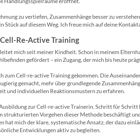
ue Handlungsspielräume eröffnet.
nehmung zu vertiefen, Zusammenhänge besser zu verstehe
 ein Stück auf diesem Weg. Ich freue mich auf deine Kontak
ell-Re-Active Training
eitet mich seit meiner Kindheit. Schon in meinem Elternha
lbefinden gefördert – ein Zugang, der mich bis heute präg
ich zum Cell-re-active Training gekommen. Die Auseinande
eugierig gemacht, mehr über grundlegende Zusammenhänge
 und individuellen Reaktionsmustern zu erfahren.
usbildung zur Cell-re-active Trainerin. Schritt für Schritt
 strukturierten Vorgehen dieser Methode beschäftigt und
 hat mich der klare, systematische Ansatz, der dazu einlä
önliche Entwicklungen aktiv zu begleiten.