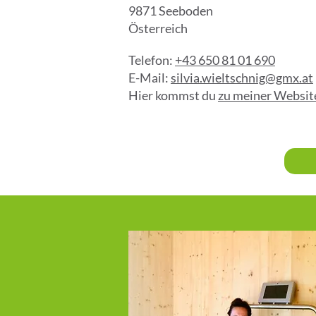
9871 Seeboden
Österreich
Telefon:
+43 650 81 01 690
E-Mail:
silvia.wieltschnig@gmx.at
Hier kommst du
zu meiner Websit