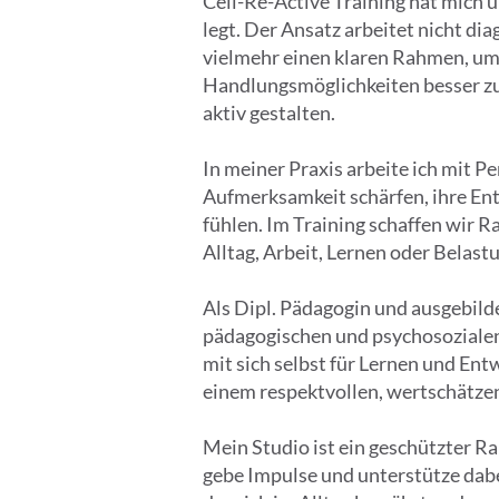
Cell-Re-Active Training hat mich 
legt. Der Ansatz arbeitet nicht di
vielmehr einen klaren Rahmen, um
Handlungsmöglichkeiten besser zu 
aktiv gestalten.
In meiner Praxis arbeite ich mit P
Aufmerksamkeit schärfen, ihre Ent
fühlen. Im Training schaffen wi
Alltag, Arbeit, Lernen oder Belas
Als Dipl. Pädagogin und ausgebild
pädagogischen und psychosozialen 
mit sich selbst für Lernen und Ent
einem respektvollen, wertschätz
Mein Studio ist ein geschützter R
gebe Impulse und unterstütze dabei