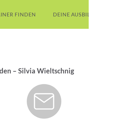
AINER FINDEN
DEINE AUSBILDUNG
B
den – Silvia Wieltschnig