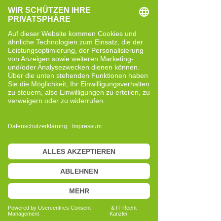
mich über lange Zeit.
Vor über sechs Jahren kam ich im
Rahmen meiner Ausbildung zur Cell-Re-
Active Trainerin erstmals mit einem
Denkansatz in Berührung, der mich
zunächst durch seine Logik und später
durch eigene Erfahrungen überzeugte.
Die Herangehensweise des Cell-Re-
Active Trainings basiert auf der
Betrachtung von Zusammenhängen und
Prinzipien, die mir viele zuvor
fragmentiert wirkende Beobachtungen
verständlicher machten.
Besonders prägend war für mich, das
Cell-Re-Active Training selbst zu
erleben. Schritt für Schritt entwickelte
ich eine neue Wahrnehmung für meinen
Körper und mein persönliches Erleben.
Diese Erfahrungen führten dazu, dass ich