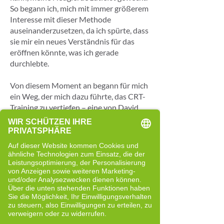
So begann ich, mich mit immer größerem
Interesse mit dieser Methode
auseinanderzusetzen, da ich spürte, dass
sie mir ein neues Verständnis für das
eröffnen könnte, was ich gerade
durchlebte.
Von diesem Moment an begann für mich
ein Weg, der mich dazu führte, das CRT-
Training zu vertiefen – eine von David
Overbeck entwickelte Methode, die
heute auch in verschiedenen
europäischen Ländern verbreitet ist und
von zahlreichen Cell-Re-Active-Trainern
praktiziert wird.
Das Wissen, das aus diesem Ansatz
stammt, ermöglicht es auch uns CRT-
Trainern in Italien, Menschen auf einem
Weg zu mehr Bewusstsein zu begleiten.