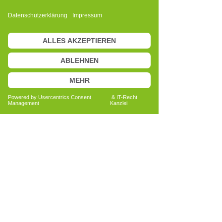
Wenn die richtigen Bedingungen
geschaffen werden, kann der Körper
seine Selbstregulierungsfähigkeiten
aktivieren und ein neues Gleichgewicht
herstellen.
Beim CRT-Training stellt jede Sitzung
eine Gelegenheit dar, ein größeres
Selbstbewusstsein zu entwickeln. Dies
kann eine neue Wahrnehmung der
eigenen Ressourcen fördern und das
Vertrauen in die eigenen Fähigkeiten
stärken, was oft dazu führt, dass
alltägliche Situationen anders erlebt
werden.
Für mich ist das CRT-Training nicht nur
ein Ansatz, der von der Zelle ausgeht,
sondern auch ein Weg des persönlichen
Wachstums. Im Laufe der Zeit habe ich
beobachtet, wie es dazu beitragen kann,