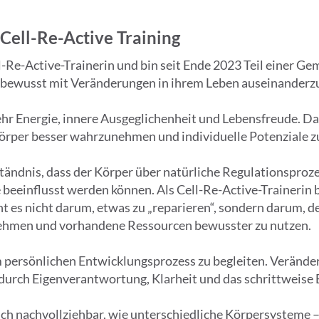
ell-Re-Active Training
ell-Re-Active-Trainerin und bin seit Ende 2023 Teil einer G
ch bewusst mit Veränderungen in ihrem Leben auseinanderz
r Energie, innere Ausgeglichenheit und Lebensfreude. Das
Körper besser wahrzunehmen und individuelle Potenziale z
tändnis, dass der Körper über natürliche Regulationsproze
eeinflusst werden können. Als Cell-Re-Active-Trainerin b
ht es nicht darum, etwas zu „reparieren“, sondern darum, d
men und vorhandene Ressourcen bewusster zu nutzen.
m persönlichen Entwicklungsprozess zu begleiten. Verände
durch Eigenverantwortung, Klarheit und das schrittweise 
ich nachvollziehbar, wie unterschiedliche Körpersysteme 