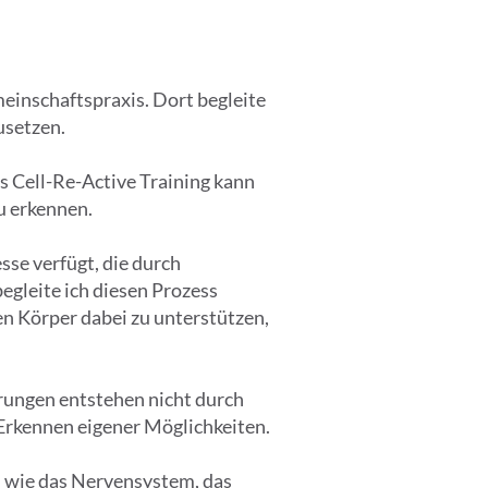
emeinschaftspraxis. Dort begleite
usetzen.
 Cell-Re-Active Training kann
u erkennen.
sse verfügt, die durch
egleite ich diesen Prozess
en Körper dabei zu unterstützen,
rungen entstehen nicht durch
Erkennen eigener Möglichkeiten.
– wie das Nervensystem, das