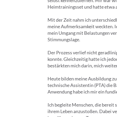
selbst kennenzulernen. Mir war wi
Heimtrainingsset und hatte etwa a
Mit der Zeit nahm ich unterschied
meine Aufmerksamkeit weckten. Ic
mein Umgang mit Belastungen verä
Stimmungslage.
Der Prozess verlief nicht geradli
konnte. Gleichzeitig hatte ich jed
bestärkten mich darin, mich weit
Heute bilden meine Ausbildung zur
technische Assistentin (PTA) die 
Anwendung habe ich mir ein fundier
Ich begleite Menschen, die bereit
ihrem Leben anzustoßen. Dabei vers