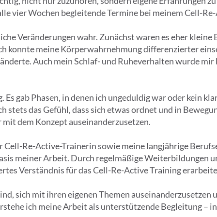
chtig, nicht nur zuzuhören, sondern eigene Erfahrungen z
lle vier Wochen begleitende Termine bei meinem Cell-Re-A
liche Veränderungen wahr. Zunächst waren es eher kleine 
h konnte meine Körperwahrnehmung differenzierter einsc
nderte. Auch mein Schlaf- und Ruheverhalten wurde mir
nig. Es gab Phasen, in denen ich ungeduldig war oder kein 
och stets das Gefühl, dass sich etwas ordnet und in Bewegu
er mit dem Konzept auseinanderzusetzen.
 Cell-Re-Active-Trainerin sowie meine langjährige Berufs
Basis meiner Arbeit. Durch regelmäßige Weiterbildungen un
tes Verständnis für das Cell-Re-Active Training erarbeite
 sind, sich mit ihren eigenen Themen auseinanderzusetzen
tehe ich meine Arbeit als unterstützende Begleitung – ind