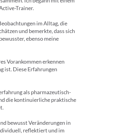
u sammeln. Ich begann mit einem
ctive-Trainer.
Beobachtungen im Alltag, die
hätzen und bemerkte, dass sich
 bewusster, ebenso meine
klares Vorankommen erkennen
ng ist. Diese Erfahrungen
erfahrung als pharmazeutisch-
d die kontinuierliche praktische
t.
 und bewusst Veränderungen in
ividuell, reflektiert und im