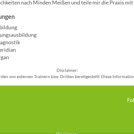
chkeiten nach Minden Meißen und teile mir die Praxis mit
rungen
bildung
erungsausbildung
iagnostik
eridian
rgan
Disclaimer:

rden von externen Trainern bzw. Dritten bereitgestellt. Diese Informatio
, Vollständigkeit und Aktualität dieser externen Inhalte übernehmen wir k
mationen erfolgt eigenverantwortlich und ersetzt keine medizinische Di
Fo
Disclaimer:
