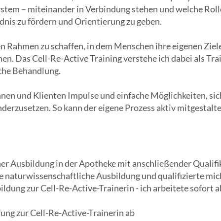
tem – miteinander in Verbindung stehen und welche Rolle
ändnis zu fördern und Orientierung zu geben.
en Rahmen zu schaffen, in dem Menschen ihre eigenen Ziele
n. Das Cell-Re-Active Training verstehe ich dabei als Tra
sche Behandlung.
nnen und Klienten Impulse und einfache Möglichkeiten, si
derzusetzen. So kann der eigene Prozess aktiv mitgestaltet
er Ausbildung in der Apotheke mit anschließender Qualifi
ne naturwissenschaftliche Ausbildung und qualifizierte m
ung zur Cell-Re-Active-Trainerin - ich arbeitete sofort a
üfung zur Cell-Re-Active-Trainerin ab