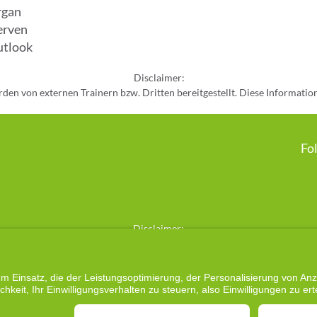
rgan
erven
utlook
Disclaimer:

rden von externen Trainern bzw. Dritten bereitgestellt. Diese Informatio
, Vollständigkeit und Aktualität dieser externen Inhalte übernehmen wir k
mationen erfolgt eigenverantwortlich und ersetzt keine medizinische Di
Fo
Disclaimer:

e Methode „Cell-Re-Active Training“ basiert auf einem ganzheitlichen, ene
stung, die darauf abzielt, das Wohlbefinden zu fördern und die energetisch
r möglichen Aktivierung der Selbstheilungskräfte und der Förderung eine
​Genderhinweis:

ich die auf dieser Webseite verwendeten Personenbezeichnungen – sofern
 keinen Ersatz für eine medizinische, psychologische oder therapeutische
auf alle Menschen unabhängig von ihrer Identität.