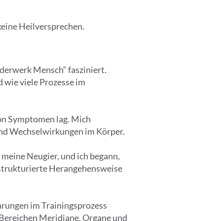
 keine Heilversprechen.
derwerk Mensch“ fasziniert.
 wie viele Prozesse im
 von Symptomen lag. Mich
und Wechselwirkungen im Körper.
e meine Neugier, und ich begann,
 strukturierte Herangehensweise
ahrungen im Trainingsprozess
n Bereichen Meridiane, Organe und