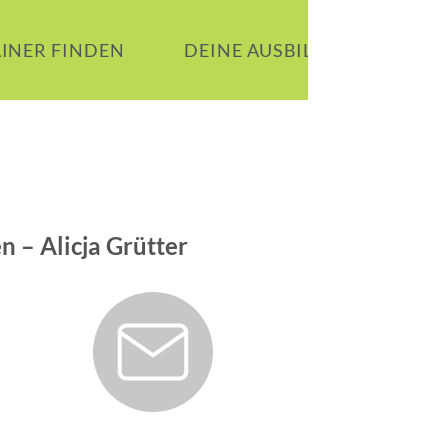
AINER FINDEN
DEINE AUSBILDUNG
B
n – Alicja Grütter