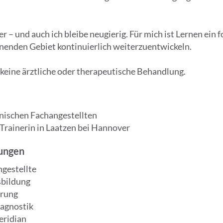
r – und auch ich bleibe neugierig. Für mich ist Lernen ein 
nenden Gebiet kontinuierlich weiterzuentwickeln.
 keine ärztliche oder therapeutische Behandlung.
nischen Fachangestellten
Trainerin in Laatzen bei Hannover
rungen
gestellte
sbildung
erung
iagnostik
eridian