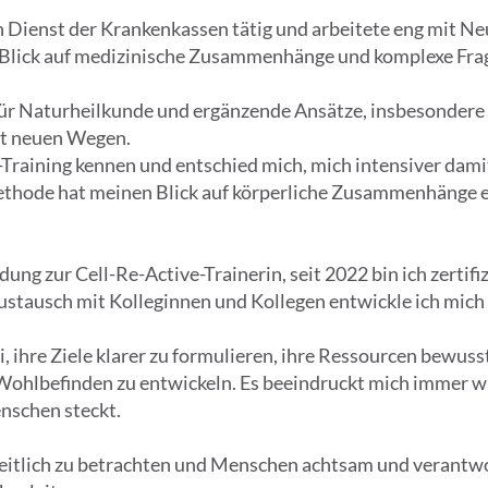
n Dienst der Krankenkassen tätig und arbeitete eng mit N
Blick auf medizinische Zusammenhänge und komplexe Frage
 für Naturheilkunde und ergänzende Ansätze, insbesondere
st neuen Wegen.
e-Training kennen und entschied mich, mich intensiver dam
thode hat meinen Blick auf körperliche Zusammenhänge e
ung zur Cell-Re-Active-Trainerin, seit 2022 bin ich zertif
stausch mit Kolleginnen und Kollegen entwickle ich mich k
, ihre Ziele klarer zu formulieren, ihre Ressourcen bew
 Wohlbefinden zu entwickeln. Es beeindruckt mich immer wie
enschen steckt.
heitlich zu betrachten und Menschen achtsam und verantw