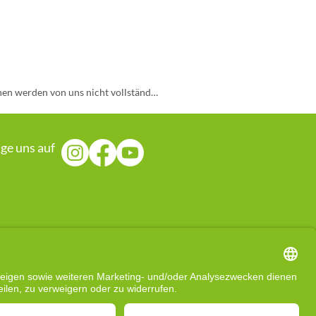
nen werden von uns nicht vollständig 
eine Gewähr. Die Nutzung aller 
agnose oder Behandlung.
lge uns auf
rgetischen Ansatz. Es handelt sich 
e Balance zu unterstützen. Alle hier 
s ganzheitlichen Wohlbefindens.​

 nicht anders kenntlich gemacht – 
 Behandlung darstellt. Diagnosen, 