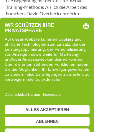
Die Begegnung mit der Cell-Re-Active-
Training-Methode: Als ich die Arbeit des
Forschers David Overbeck entdeckte,
wurde mir klar, dass es möglich ist, in
Situationen von Stress und
Ungleichgewicht eine neue Reaktion des
Organismus anzuregen und so mehr
Harmonie in unsere Energiesysteme
zurückzubringen.
Ich habe die Ausbildung zur Cell-Re-
Active-Trainerin begonnen, weil ich
einen Dienst anbieten wollte, der über
das Wort hinausgeht. Ich wollte eine
Methode, die am Körperbewusstsein
und an der Reaktionsfähigkeit der
Person ansetzt und es ermöglicht, im
Laufe der Zeit konkrete Veränderungen
zu beobachten.
Die Wirksamkeit des Systems: Zu sehen,