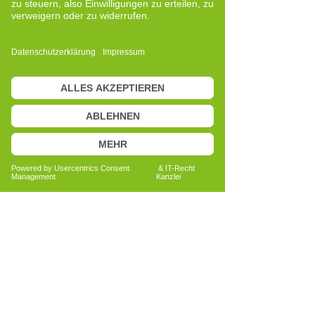
neuen Zuständen des Gleichgewichts
und der Funktionsfähigkeit
zurückfinden. Dadurch werden innere
Prozesse aktiviert, die ein gesteigertes
Körperbewusstsein und eine klarere
Wahrnehmung der eigenen inneren
Signale fördern.
Diese methodische Klarheit, verbunden
mit meiner eigenen Erfahrung, hat mich
überzeugt, mich weiter zu vertiefen und
eine professionelle Ausbildung zu
absolvieren.
Cell-Re-Active-Trainerin zu werden, war
keine Entscheidung, die von einem
beruflichen Ziel diktiert wurde, sondern
vom Wunsch, eine bedeutende
persönliche Erfahrung in einen Weg der
bewussten Begleitung für andere zu
verwandeln.