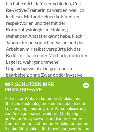
Ich habe mich dafür entschieden, Cell-
Re-Active-Trainerin zu werden, weil ich
in dieser Methode einen kohärenten,
respektvollen und tief mit der
Körperphysiologie im Einklang
stehenden Ansatz erkannt habe. Nach
Jahren der persönlichen Suche und der
Arbeit an mir selbst verspürte ich das
Bedürfnis nach einer Methode, die in der
Lage ist, wahrgenommene
Ungleichgewichte tiefgreifend zu
bearbeiten, ohne Zwang oder invasive
Eingriffe.
Das Cell-Re-Active Training hat mir
gezeigt, dass der Körper über eine
angeborene Intelligenz und ein tiefes
Gedächtnis verfügt. Wenn die zelluläre
Kommunikation richtig unterstützt wird,
kann der Körper auf natürliche Weise zu