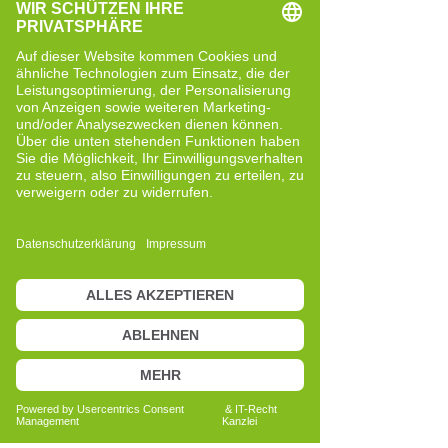
darauf, dich kennenzulernen!
Herzlichst, Heike Maria Sauer
Meine Beweggründe für Cell-Re-
Active Training
Meine Reise mit dem Cell-Re-Active
Training begann im November 2018, als
ich einen Vortrag von David Overbeck,
dem Entwickler des Cell-Re-Active
Trainings, besuchte. Dieser Vortrag
unterschied sich deutlich von allem, was
ich bis dahin als Heilpraktikerin erlebt
hatte. Die Inhalte waren klar, strukturiert
und für mich logisch nachvollziehbar.
Zu diesem Zeitpunkt befand ich mich
selbst in einer sehr herausfordernden
Lebensphase. Eine starke emotionale
Überforderung im familiären Umfeld
hatte mich so belastet, dass mir