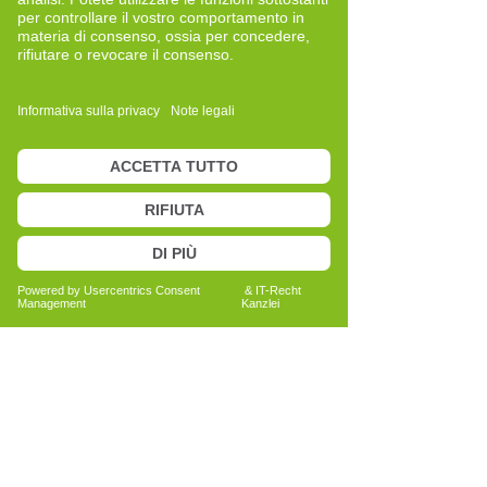
geworden, weil mich das Zusammenspiel
von Wahrnehmung, Bewegung und
innerer Balance immer schon fasziniert
hat. CRT bietet einen klaren,
strukturierten Zugang, um diese Aspekte
bewusster wahrzunehmen und in einem
achtsamen Rahmen damit zu arbeiten.
Der Blickwinkel, den David Overbeck auf
den Menschen als Gesamtsystem
richtet, hat mich von Anfang an
begeistert und mich motiviert, diese
Methode selbst zu erlernen.
Den entscheidenden Impuls erhielt ich
durch meine eigenen Erfahrungen: Nach
einer längeren Phase körperlicher
Belastung ist mir erst im Training
bewusst geworden, wie sehr bestimmte
Gewohnheiten meinen Alltag geprägt
haben. Die Auseinandersetzung mit