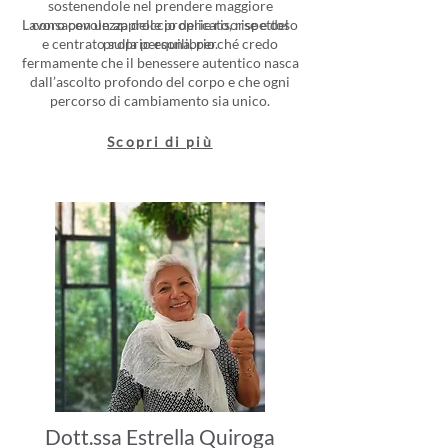
sostenendole nel prendere maggiore
Lavoro con un approccio delicato, rispettoso
consapevolezza delle proprie risorse e del
e centrato sulla persona, perché credo
proprio equilibrio.
fermamente che il benessere autentico nasca
dall’ascolto profondo del corpo e che ogni
percorso di cambiamento sia unico.
Scopri di più
Dott.ssa Estrella Quiroga