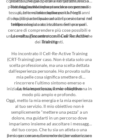
contatto. Lavorando con il corpo attraverso il
parente che già operava nel settore, fino a
poter finalmente intraprendere un percorso
Tuttavia, sentivo che mancava un pezzo al
massaggio, ho imparato a riconoscerne i
tessuti, le tensioni e le necessità. Negli anni
puzzle: volevo capire perché certi
formativo.
disequilibri continuassero a ripresentarsi
ho poi partecipato ad altri corsi come
nel
tempo
riflessologia e access bars. Sempre per
nonostante i trattamenti manuali.
cercare di comprendere più cose possibili e
unirle nel ragionamento nelle varie casistiche
La svolta: l'incontro con il Cell Re-Active
dei miei clienti.
Training
Ho incontrato il Cell-Re-Active Training
(CRT-Training) per caso. Non è stata solo una
scelta professionale, ma una scelta dettata
dall'esperienza personale. Ho provato sulla
mia pelle cosa significa smettere di
rincorrere l’ultimo sintomo emerso e
iniziare, finalmente, a osservare la persona in
La mia esperienza, il mio obiettivo
modo più ampio e profondo.
Oggi, metto la mia energia e la mia esperienza
al tuo servizio. Il mio obiettivo non è
semplicemente "mettere una pezza" a un
dolore, ma guidarti in un percorso dove
impariamo insieme ad ascoltare i messaggi
del tuo corpo. Che tu sia un atleta o una
Il mio percorso nel mondo del benessere non
persona comune, lavoreremo per valorizzare