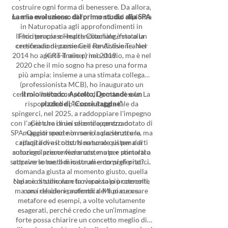
costruire ogni forma di benessere. Da allora,
non ho mai smesso di formarmi: dal diploma
La mia evoluzione: dal primo studio alla SPA
in Naturopatia agli approfondimenti in
Il mio percorso imprenditoriale è stato un
Floriterapia e Health Coaching, fino alla
certificazione come Cell Re-Active Trainer
crescendo di passione e condivisione. Nel
2014 ho aperto il mio primo studio, ma è nel
(CRT-Trainer) nel 2019.
2020 che il mio sogno ha preso una forma
più ampia: insieme a una stimata collega
(professionista MCB), ho inaugurato un
centro olistico completo di grotta di sale. La
Il mio metodo: Ascolto, Domande e un
risposta delle persone è stata tale da
pizzico di "Cocciutaggine"
spingerci, nel 2025, a raddoppiare l'impegno
con l'apertura di un secondo centro dotato di
Ciò che i miei clienti apprezzano
SPA. Questi spazi non sono solo strutture, ma
maggiormente in me è la pazienza e la
capacità di ascolto. Non sono qui per darti
rifugi dove il nostro naturale sistema di
autoregolazione viene sostenuto e stimolato
soluzioni preconfezionate, ma per portarti a
scoprire le tue. Il mio strumento preferito? La
attraverso metodi naturali e consigli pratici.
domanda giusta al momento giusto, quella
capace di stimolare la risposta più coerente
Nel mio studio non troverai solo protocolli,
ma una relazione autentica. Mi piace usare
con i desideri profondi del tuo cuore.
metafore ed esempi, a volte volutamente
esagerati, perché credo che un’immagine
forte possa chiarire un concetto meglio di