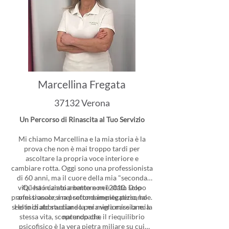
Marcellina Fregata
37132 Verona
Un Percorso di Rinascita al Tuo Servizio
Mi chiamo Marcellina e la mia storia è la
prova che non è mai troppo tardi per
ascoltare la propria voce interiore e
cambiare rotta. Oggi sono una professionista
di 60 anni, ma il cuore della mia "seconda
vita" ha iniziato a battere nel 2010. Dopo
Questo cambiamento non è stato solo
professionale, ma profondamente personale.
anni trascorsi nel settore impiegatizio, ho
scelto di abbracciare la mia vera missione: la
Ho iniziato studiando per migliorare la mia
stessa vita, scoprendo che il riequilibrio
naturopatia.
psicofisico è la vera pietra miliare su cui