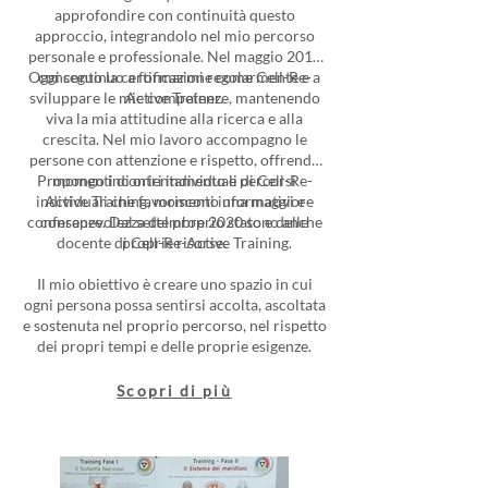
approfondire con continuità questo
approccio, integrandolo nel mio percorso
personale e professionale. Nel maggio 2019
Oggi continuo a formarmi regolarmente e a
conseguo la certificazione come Cell-Re-
sviluppare le mie competenze, mantenendo
Active Trainer.
viva la mia attitudine alla ricerca e alla
crescita. Nel mio lavoro accompagno le
persone con attenzione e rispetto, offrendo
Propongo incontri individuali di Cell-Re-
momenti di orientamento e percorsi
individuali che favoriscono una maggiore
Active Training, momenti informativi e
conferenze. Dal settembre 2020 sono anche
consapevolezza del proprio stato e delle
docente di Cell-Re-Active Training.
proprie risorse.
Il mio obiettivo è creare uno spazio in cui
ogni persona possa sentirsi accolta, ascoltata
e sostenuta nel proprio percorso, nel rispetto
dei propri tempi e delle proprie esigenze.
Scopri di più