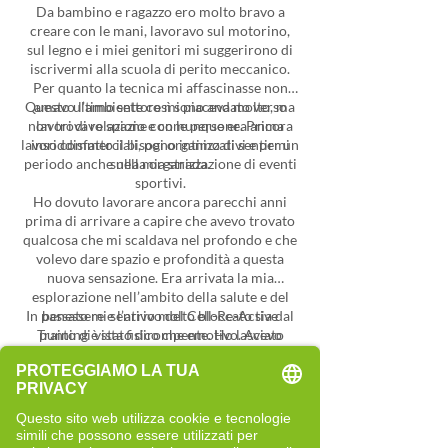
Da bambino e ragazzo ero molto bravo a
creare con le mani, lavoravo sul motorino,
sul legno e i miei genitori mi suggerirono di
iscrivermi alla scuola di perito meccanico.
Per quanto la tecnica mi affascinasse non
Questo ultimo settore mi piaceva molto, ma
amavo l’ambiente così sono andato verso
non trovavo spazio e comunque era ancora
lavori di relazione con le persone. Prima
lavori commerciali, poi organizzativi e per un
insoddisfatto il bisogno intimo di sentirmi
periodo anche nella organizzazione di eventi
sulla mia strada.
sportivi.
Ho dovuto lavorare ancora parecchi anni
prima di arrivare a capire che avevo trovato
qualcosa che mi scaldava nel profondo e che
volevo dare spazio e profondità a questa
nuova sensazione. Era arrivata la mia
esplorazione nell’ambito della salute e del
In passato mi sentivo molto bloccato sia dal
benessere e l’arrivo del Cell-Re-Active
Training è stato dirompente. Ho lasciato
punto di vista fisico che emotivo. Avevo
tante credenze e mi sono arreso un poco alla
provato diverse strade, senza però
raggiungere quel livello di benessere, energia
volta alla bellezza degli effetti delle leggi
ed equilibrio interiore che desideravo.
naturali.
Questo mi portava a sentirmi frustrato e, a
Non mi sono però arreso. La curiosità e il
tratti, anche scoraggiato.