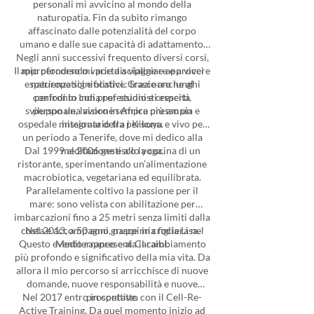
personali mi avvicino al mondo della
naturopatia. Fin da subito rimango
affascinato dalle potenzialità del corpo
umano e dalle sue capacità di adattamento.
Negli anni successivi frequento diversi corsi,
Il mio percorso mi porta a viaggiare e a vivere
approfondendo varie discipline e approcci
esperienze significative: trascorro lunghi
naturopatici e olistici. Grazie anche al
confronto con professionisti esperti,
periodi in India per studio e crescita
sviluppo una visione sempre più ampia e
personale, lavoro in Africa presso un
ospedale missionario tra i Kikuyu e vivo per
integrata della persona.
un periodo a Tenerife, dove mi dedico alla
Dal 1999 al 2006 gestisco la cucina di un
meditazione e allo yoga.
ristorante, sperimentando un’alimentazione
macrobiotica, vegetariana ed equilibrata.
Parallelamente coltivo la passione per il
mare: sono velista con abilitazione per
imbarcazioni fino a 25 metri senza limiti dalla
costa e accompagno gruppi in crociera nel
Nel 2013, a 50 anni, nasce mia figlia Lisa.
Questo evento rappresenta il cambiamento
Mediterraneo e ai Caraibi.
più profondo e significativo della mia vita. Da
allora il mio percorso si arricchisce di nuove
domande, nuove responsabilità e nuove
Nel 2017 entro in contatto con il Cell-Re-
prospettive.
Active Training. Da quel momento inizio ad