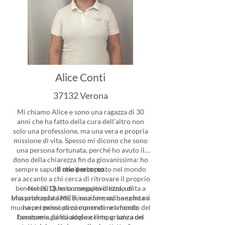
Alice Conti
37132 Verona
Mi chiamo Alice e sono una ragazza di 30
anni che ha fatto della cura dell’altro non
solo una professione, ma una vera e propria
missione di vita. Spesso mi dicono che sono
una persona fortunata, perché ho avuto il
dono della chiarezza fin da giovanissima: ho
sempre saputo che il mio posto nel mondo
Il mio percorso
era accanto a chi cerca di ritrovare il proprio
benessere. Questa consapevolezza, unita a
Nel 2018 ho conseguito il titolo di
Massoterapista MCB, una formazione che mi
una profonda determinazione, mi ha spinta a
muovere i primi passi concreti nel mondo del
ha permesso di comprendere a fondo
l’anatomia, la fisiologia e l’importanza del
benessere già da adolescente, grazie a un