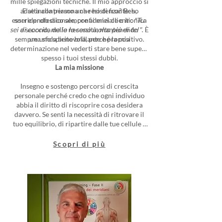
mille spiegazioni tecniche. Il mio approccio si
adatta alla persona che ho di fronte: so
E se incontriamo una resistenza? Beh,
essere professionale, confidenziale o ironica
sorridendo dico sempre ai miei clienti:
"Tu
sei di coccio, ma io lo sono molto più di te!"
a seconda delle necessità, mantenendo
. È
sempre uno spirito brillante e propositivo.
una sfida benevola, perché la mia
determinazione nel vederti stare bene supera
spesso i tuoi stessi dubbi.
La mia missione
Insegno e sostengo percorsi di crescita
personale perché credo che ogni individuo
abbia il diritto di riscoprire cosa desidera
davvero. Se senti la necessità di ritrovare il
tuo equilibrio, di ripartire dalle tue cellule e
dalla tua energia naturale, sono qui per
accompagnarti. Con la maturità dei miei 60
Scopri di più
anni e l’entusiasmo di chi ha saputo
reinventarsi, metto la mia esperienza al
servizio della tua nuova vita.