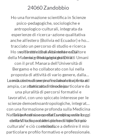
24060 Zandobbio
Ho una formazione scientifica in Scienze
psico-pedagogiche, sociologiche e
antropologico-culturali, integrata da
esperienze di ricerca–azione qualitativa
anche all’estero (Bolivia ed Ecuador) e ho
tracciato un percorso di studio e ricerca
Ho svolto attività di Assistente e Cultore
sull’interculturalità nella realtà
della Materia – Pedagogia dei Diritti Umani
immigratoria/emigratoria.
con il prof. Manara dell’Università di
Bergamo e ho collaborato con lui nella
proposta di attività di vario genere, dalla
La mia costruzione professionale è aperta ed
conduzione di seminari e laboratori fino al
ampia, caratterizzata in modo particolare da
tutorato di tirocinio.
una pluralità di percorsi formativi e
lavorativi, con uno spiccato interesse per le
scienze demoetnoantropologiche, integrata
con una formazione profonda sulla Medicina
Naturale Andina e quella Europea, sulle Leggi
Tali percorsi sono stati svolti spesso in
contesti con problematiche di tipo “cross-
della Vita Sana e altri percorsi olistici più
culturale” e ciò contribuisce a definire il mio
recenti.
particolare profilo formativo e professionale.