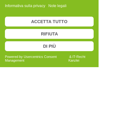
osservare i cambiamenti nel tempo.
Quando questo accade, spesso si
percepisce qualcosa di diverso: una
maggiore libertà, una nuova sensazione
nel corpo, un cambiamento che la
persona stessa riconosce.
E quando questo non avviene subito,
non è un limite, ma un invito. Un invito a
osservare meglio, a crescere, a
continuare la ricerca.
Come ricorda David Overbeck, ogni
persona porta con sé non solo ciò che sta
vivendo, ma anche le risorse per
affrontarlo.
Per me questo lavoro è, ancora oggi, un
percorso fatto di ascolto, esperienza
straordinaria e continua scoperta!
Il mio curriculum