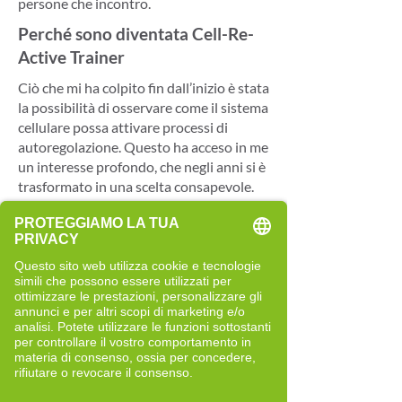
persone che incontro.
Perché sono diventata Cell-Re-
Active Trainer
Ciò che mi ha colpito fin dall’inizio è stata
la possibilità di osservare come il sistema
cellulare possa attivare processi di
autoregolazione. Questo ha acceso in me
un interesse profondo, che negli anni si è
trasformato in una scelta consapevole.
Il metodo, pur nella sua apparente
semplicità, richiede attenzione, presenza
e precisione. Ed è proprio questo che lo
rende vivo: ogni incontro è diverso, ogni
persona porta con sé qualcosa di unico.
Nel tempo il mio modo di lavorare è
cambiato profondamente. Se prima
cercavo di comprendere e guidare, oggi
mi affido maggiormente ai test, che
orientano il lavoro e permettono di