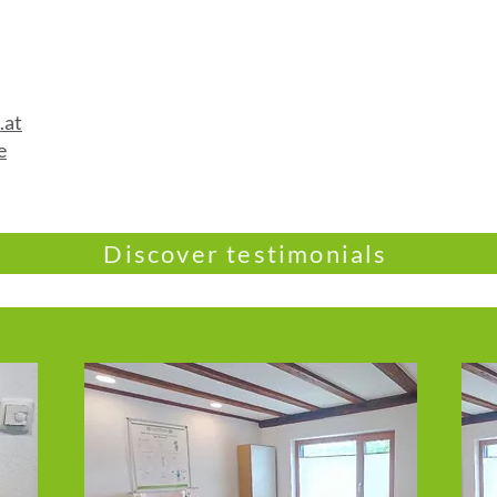
.at
e
Discover testimonials