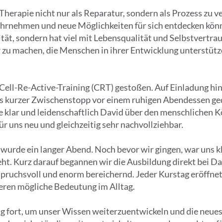
Therapie nicht nur als Reparatur, sondern als Prozess zu v
hrnehmen und neue Möglichkeiten für sich entdecken kön
vität, sondern hat viel mit Lebensqualität und Selbstvertra
 zu machen, die Menschen in ihrer Entwicklung unterstütz
s Cell-Re-Active-Training (CRT) gestoßen. Auf Einladung hi
als kurzer Zwischenstopp vor einem ruhigen Abendessen g
 klar und leidenschaftlich David über den menschlichen Kö
r uns neu und gleichzeitig sehr nachvollziehbar.
urde ein langer Abend. Noch bevor wir gingen, war uns kl
eht. Kurz darauf begannen wir die Ausbildung direkt bei 
nspruchsvoll und enorm bereichernd. Jeder Kurstag eröffne
eren mögliche Bedeutung im Alltag.
ig fort, um unser Wissen weiterzuentwickeln und die neues