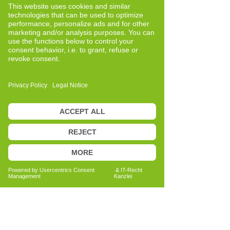
Active Training
Weil ich selbst erfahren habe, wie
belastend es sein kann, mit eigenen
Herausforderungen nicht wirklich
gesehen oder verstanden zu werden.
Schon lange haben mich die
Zusammenhänge zwischen mentalem
Erleben und körperlicher Wahrnehmung
fasziniert. Trotzdem habe ich zunächst
einen ganz anderen Weg eingeschlagen
und Maschinenbau sowie
Kommunikationswissenschaft studiert.
Nach außen wirkte vieles strukturiert
und vernünftig – innerlich fühlte ich mich
jedoch oft erschöpft und nicht wirklich
verbunden mit mir selbst.
Auch persönliche Erfahrungen und