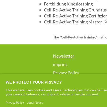
Fortbildung Kinesiotaping
Cell-Re-Active-Training Grundau
Cell-Re-Active-Training Zertifizie
Cell-Re-Active-Training Master-K
The "Cell-Re-Active Training" method 
promoting well-being and supportin
Newsletter
Please note that this method is not
healing are made. If you h
imprint
Privacy Policy
If you have any questions or conc
The "Cell-Re-Active Training" method 
promoting well-being and supportin
For the sake of readability, the pers