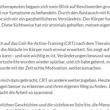
therapeuten begann sich mein Blick auf Beschwerden grund
 nur Symptome zu behandeln. Durch den Austausch mit Ko
e sich mir ein ganzheitlicheres Verständnis: Der Körper f
. Diese Sichtweise hat mir erstmals geholfen, meinen eig
lich auf das Cell-Re-Active-Training (CRT) nach dem Thera
die Abläufe im Körper noch einmal erweitert. Sie zeigt auf
n
kann
– und wie wichtig es ist, Veränderungen bewusst w
rtschritte wurden wieder spürbar, und ich habe gelernt, 
wurde mit der Zeit echte Motivation, weiterzumachen.
mich dazu gebracht, CRT an andere weiterzugeben. Heute 
gen besser zu erkennen und ihren eigenen Weg zu finden. 
acht die Arbeit so spannend.
nlichen Geschichten und die sichtbaren Schritte, die Me