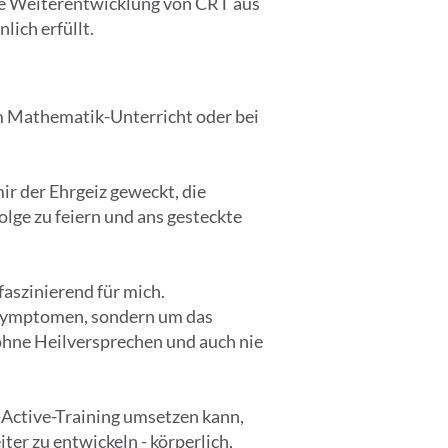
die Weiterentwicklung von CRT aus
lich erfüllt.
im Mathematik-Unterricht oder bei
r der Ehrgeiz geweckt, die
lge zu feiern und ans gesteckte
aszinierend für mich.
 Symptomen, sondern um das
 ohne Heilversprechen und auch nie
-Active-Training umsetzen kann,
er zu entwickeln - körperlich,