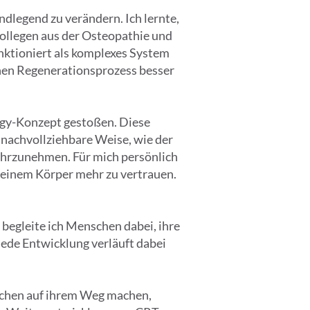
legend zu verändern. Ich lernte,
llegen aus der Osteopathie und
unktioniert als komplexes System
enen Regenerationsprozess besser
logy-Konzept gestoßen. Diese
 nachvollziehbare Weise, wie der
ahrzunehmen. Für mich persönlich
meinem Körper mehr zu vertrauen.
begleite ich Menschen dabei, ihre
Jede Entwicklung verläuft dabei
nschen auf ihrem Weg machen,