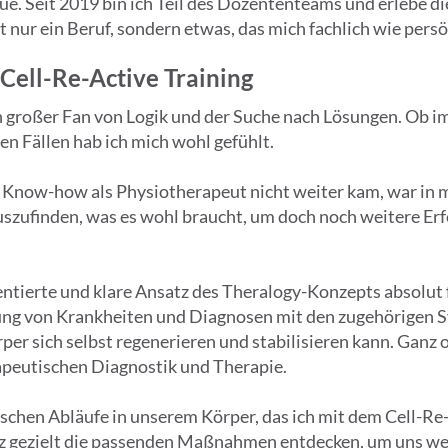
ue. Seit 2019 bin ich Teil des Dozententeams und erlebe 
t nur ein Beruf, sondern etwas, das mich fachlich wie persön
ell-Re-Active Training
in großer Fan von Logik und der Suche nach Lösungen. Ob 
en Fällen hab ich mich wohl gefühlt.
Know-how als Physiotherapeut nicht weiter kam, war in mi
szufinden, was es wohl braucht, um doch noch weitere Erfo
ntierte und klare Ansatz des Theralogy-Konzepts absolut f
fung von Krankheiten und Diagnosen mit den zugehörigen
er sich selbst regenerieren und stabilisieren kann. Ganz
rapeutischen Diagnostik und Therapie.
ischen Abläufe in unserem Körper, das ich mit dem Cell-Re
z gezielt die passenden Maßnahmen entdecken, um uns weit