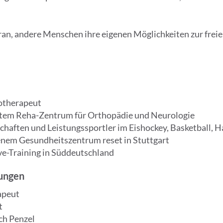
aran, andere Menschen ihre eigenen Möglichkeiten zur frei
otherapeut
tem Reha-Zentrum für Orthopädie und Neurologie
aften und Leistungssportler im Eishockey, Basketball, H
genem Gesundheitszentrum reset in Stuttgart
ve-Training in Süddeutschland
rungen
apeut
t
ch Penzel