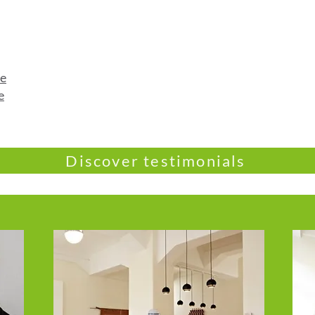
de
e
Discover testimonials