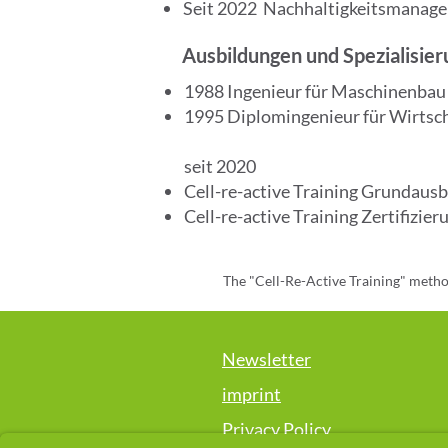
Seit 2022 Nachhaltigkeitsmanage
Ausbildungen und Spezialisie
1988 Ingenieur für Maschinenbau
1995 Diplomingenieur für Wirtsc
seit 2020
Cell-re-active Training Grundaus
Cell-re-active Training Zertifizie
The "Cell-Re-Active Training" method 
promoting well-being and supportin
Newsletter
Please note that this method is not
healing are made. If you h
imprint
Privacy Policy
If you have any questions or conc