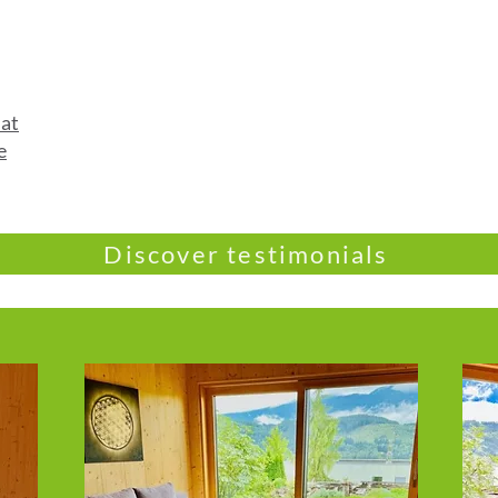
at
e
Discover testimonials