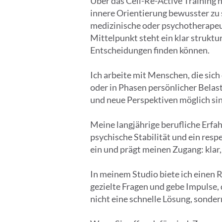
Über das Cell-Re-Active Training
innere Orientierung bewusster zu s
medizinische oder psychotherapeu
Mittelpunkt steht ein klar strukt
Entscheidungen finden können.
Ich arbeite mit Menschen, die sic
oder in Phasen persönlicher Bela
und neue Perspektiven möglich sin
Meine langjährige berufliche Erfa
psychische Stabilität und ein resp
ein und prägt meinen Zugang: klar
In meinem Studio biete ich einen 
gezielte Fragen und gebe Impulse,
nicht eine schnelle Lösung, sondern