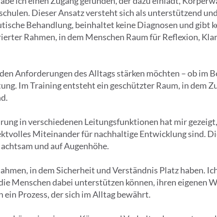
 habe ich einen Zugang gefunden, der dazu einlädt, Körp
chulen. Dieser Ansatz versteht sich als unterstützend und 
tische Behandlung, beinhaltet keine Diagnosen und gibt k
urierter Rahmen, in dem Menschen Raum für Reflexion, Kla
h den Anforderungen des Alltags stärken möchten – ob im B
stung. Im Training entsteht ein geschützter Raum, in de
d.
hrung in verschiedenen Leitungsfunktionen hat mir gezeigt
ektvolles Miteinander für nachhaltige Entwicklung sind. Di
, achtsam und auf Augenhöhe.
Rahmen, in dem Sicherheit und Verständnis Platz haben. Ic
 die Menschen dabei unterstützen können, ihren eigenen We
 ein Prozess, der sich im Alltag bewährt.