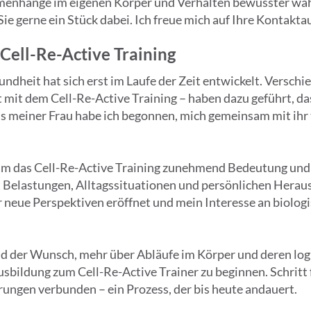
mmenhänge im eigenen Körper und Verhalten bewusster w
 Sie gerne ein Stück dabei. Ich freue mich auf Ihre Kontakt
ell-Re-Active Training
ndheit hat sich erst im Laufe der Zeit entwickelt. Versch
 mit dem Cell-Re-Active Training – haben dazu geführt, da
s meiner Frau habe ich begonnen, mich gemeinsam mit ihr t
m das Cell-Re-Active Training zunehmend Bedeutung und h
 Belastungen, Alltagssituationen und persönlichen Hera
neue Perspektiven eröffnet und mein Interesse an biolog
d der Wunsch, mehr über Abläufe im Körper und deren log
usbildung zum Cell-Re-Active Trainer zu beginnen. Schritt 
rungen verbunden – ein Prozess, der bis heute andauert.