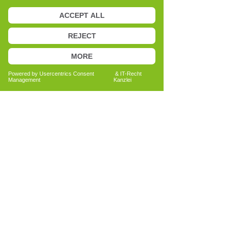
intensiver mit dem Cell-Re-Active
Training auseinanderzusetzen,
recherchierte, besuchte erste Kurse und
sammelte eigene Erfahrungen.
Dieser Prozess der Auseinandersetzung
hat meinen Blick auf mich selbst und auf
körperliche Zusammenhänge nachhaltig
verändert. Die Kombination aus neuem
Verständnis, praktischer Anwendung
und kontinuierlichem Lernen führte
dazu, dass ich mich entschied, selbst die
Ausbildung zur Cell-Re-Active Trainerin
zu absolvieren.
Heute begleite ich Menschen mit der
gleichen Offenheit und Neugier, mit der
ich selbst begonnen habe.
Meine Vita