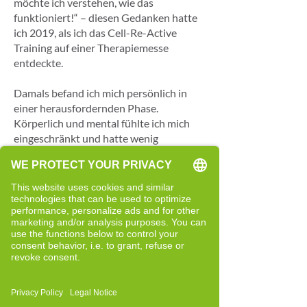
möchte ich verstehen, wie das
funktioniert!“ – diesen Gedanken hatte
ich 2019, als ich das Cell-Re-Active
Training auf einer Therapiemesse
entdeckte.
Damals befand ich mich persönlich in
einer herausfordernden Phase.
Körperlich und mental fühlte ich mich
eingeschränkt und hatte wenig
Zuversicht, dass sich an meiner Situation
noch etwas verändern würde. Viele
Dinge, die früher selbstverständlich
waren, kosteten mich zunehmend
Energie.
Am Messestand in Leipzig wurde meine
Neugier geweckt. Die strukturierte
Herangehensweise und die Betrachtung
von Zusammenhängen sprachen mich
an. Zurück zuhause begann ich, mich