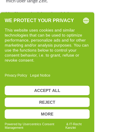
mich über lange Zeit.
Vor über sechs Jahren kam ich im
Rahmen meiner Ausbildung zur Cell-Re-
Active Trainerin erstmals mit einem
Denkansatz in Berührung, der mich
zunächst durch seine Logik und später
durch eigene Erfahrungen überzeugte.
Die Herangehensweise des Cell-Re-
Active Trainings basiert auf der
Betrachtung von Zusammenhängen und
Prinzipien, die mir viele zuvor
fragmentiert wirkende Beobachtungen
verständlicher machten.
Besonders prägend war für mich, das
Cell-Re-Active Training selbst zu
erleben. Schritt für Schritt entwickelte
ich eine neue Wahrnehmung für meinen
Körper und mein persönliches Erleben.
Diese Erfahrungen führten dazu, dass ich