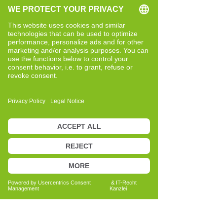
Der Einstieg in die Ausbildung fühlte sich
für mich stimmig an. Ich erlebte eine
ähnliche Offenheit und Lernfreude wie
während meiner Studienzeit: neugierig,
wissbegierig und motiviert, neue
Zusammenhänge zu verstehen.
Besonders angesprochen hat mich, dass
sich das Konzept des Cell-Re-Active
Trainings kontinuierlich
weiterentwickelt – ebenso wie der
Mensch selbst.
Heute begleite ich Menschen, die sich
aktiv mit ihrem Wohlbefinden
auseinandersetzen möchten und bereit
sind, Verantwortung für sich selbst zu
übernehmen. Viele meiner Klientinnen
und Klienten interessieren sich dafür,
Zusammenhänge besser zu verstehen
und nicht ausschließlich
symptomorientiert vorzugehen.