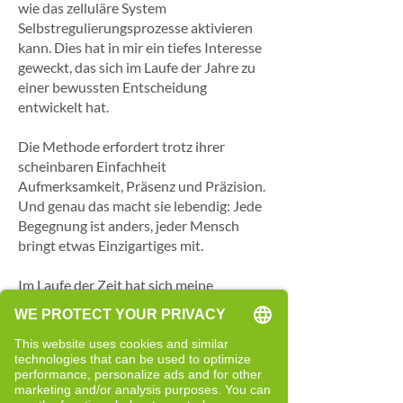
wie das zelluläre System
Selbstregulierungsprozesse aktivieren
kann. Dies hat in mir ein tiefes Interesse
geweckt, das sich im Laufe der Jahre zu
einer bewussten Entscheidung
entwickelt hat.
Die Methode erfordert trotz ihrer
scheinbaren Einfachheit
Aufmerksamkeit, Präsenz und Präzision.
Und genau das macht sie lebendig: Jede
Begegnung ist anders, jeder Mensch
bringt etwas Einzigartiges mit.
Im Laufe der Zeit hat sich meine
Arbeitsweise grundlegend verändert.
Während ich früher versuchte zu
verstehen und zu lenken, verlasse ich
mich heute stärker auf die Tests, die die
Arbeit leiten und es ermöglichen,