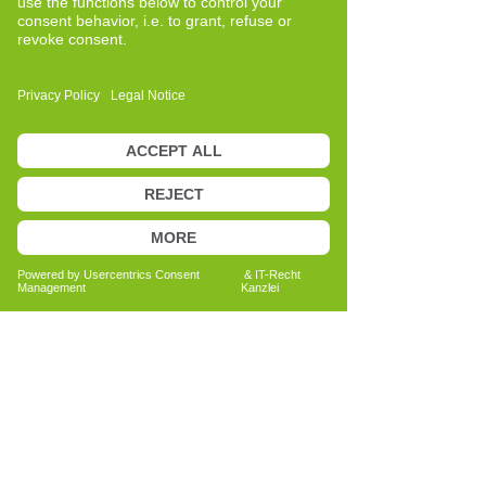
Veränderungen im Laufe der Zeit zu
beobachten.
Wenn dies geschieht, spürt man oft
etwas anderes: mehr Freiheit, ein neues
Körpergefühl, eine Veränderung, die die
Person selbst wahrnimmt.
Und wenn dies nicht sofort geschieht, ist
das keine Grenze, sondern eine
Einladung. Eine Einladung, genauer
hinzuschauen, zu wachsen, die Suche
fortzusetzen.
Wie David Overbeck sagt, trägt jeder
Mensch nicht nur das mit sich, was er
gerade erlebt, sondern auch die
Ressourcen, um damit umzugehen.
Für mich ist diese Arbeit auch heute
noch ein Weg, der aus Zuhören,