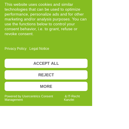
Auf Empfehlung wurde ich auf das Cell-
Re-Active Training aufmerksam. Nach
ersten Recherchen entschied ich mich,
die Basisausbildung zu absolvieren.
Besonders angesprochen hat mich die
strukturierte Betrachtung von
Zusammenhängen und die Möglichkeit,
Prozesse differenziert zu begleiten.
Mit dem Cell-Re-Active Training habe
ich für mich eine ergänzende Perspektive
gefunden, die meine bisherige berufliche
Erfahrung sinnvoll erweitert. Heute
arbeite ich überwiegend mit diesem
Ansatz und bilde mich kontinuierlich
weiter.
In meiner Arbeit lege ich Wert auf eine
klare, nachvollziehbare Vorgehensweise
und auf einen respektvollen Umgang auf