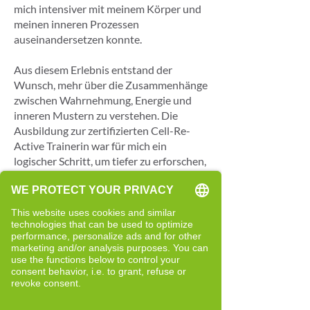
mich intensiver mit meinem Körper und
meinen inneren Prozessen
auseinandersetzen konnte.
Aus diesem Erlebnis entstand der
Wunsch, mehr über die Zusammenhänge
zwischen Wahrnehmung, Energie und
inneren Mustern zu verstehen. Die
Ausbildung zur zertifizierten Cell-Re-
Active Trainerin war für mich ein
logischer Schritt, um tiefer zu erforschen,
wie sich persönliche Themen,
Entscheidungen und Lebenswege im
Körper widerspiegeln können.
In der eigenen Anwendung habe ich viel
über mich gelernt – vor allem über innere
Muster, die mir lange nicht bewusst
waren und die meinen Schritt in die
Selbstständigkeit beeinflusst haben.