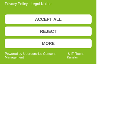
Diese Erkenntnisse haben mir gezeigt,
wie wertvoll es sein kann, den Körper als
Hinweisgeber ernst zu nehmen und
Veränderungen achtsam zu begleiten.
Heute steht für mich nicht nur die
praktische Anwendung des Cell-Re-
Active Trainings im Mittelpunkt, sondern
auch das Weitergeben dieses Wissens.
Es ist mir ein Anliegen, Menschen in ihrer
persönlichen Entwicklung zu
unterstützen und ihnen Raum zu geben,
ihre eigenen Möglichkeiten klarer
wahrzunehmen.
Meine Vita
Name:
Astrid Schad-Gotschy
Beruf:
Ganzheitliche Mentorin &
zertifizierte Cell-Re-Active Trainerin