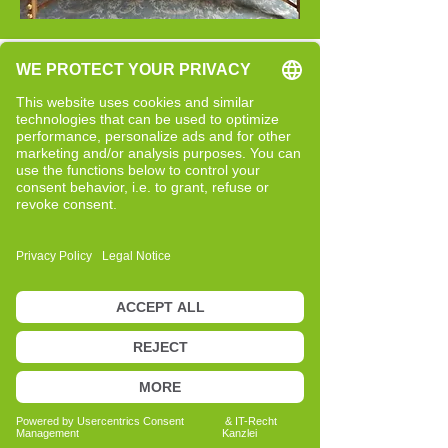
Mein Weg zur Cell-Re-Active
Trainerin in Hartberg
Dieser Text ist in Überarbeitung.
Meine Beweggründe für Cell-Re-
Active Training
Dieser Text ist in Überarbeitung.
Meine Vita
Seit 2017 Cell-Re-Activtrainerin in
eigener Praxis
2015-2017
Dipl. Lebensberaterin,
Kinesiologie, Prana Vita, Klangmassage
in eigener Praxis
2008-2014
Bürokauffrau Psychosozialer
Dienst
1992-2008
Bürokauffrau