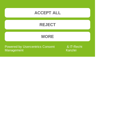
solche, die über längere Zeit bestehen
oder immer wiederkehren – trotz aller
Bemühungen schwer greifbar blieben.
Dieses Gefühl führte bei mir zunehmend
zu der Frage, wie nachhaltige
Veränderung jenseits klassischer
Ansätze möglich sein kann.
2016 absolvierte ich zusätzlich die
Heilpraktikerprüfung, um meinen
beruflichen Handlungsspielraum zu
erweitern. Auch hier konnte ich
wertvolle Erfahrungen sammeln.
Dennoch begegnete mir immer wieder
dieselbe zentrale Frage von Klientinnen
und Klienten:
„Was kann ich selbst tun?“
Mit dem Kennenlernen des Cell-Re-
Active Trainings eröffnete sich für mich
ein neuer Zugang. Besonders