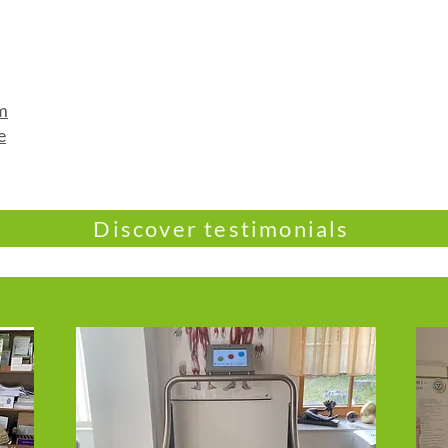
m
e
Discover testimonials