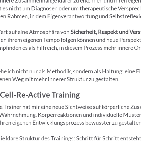
innere Zusammenhänge klarer zu erkennen und ihren eige
ht es nicht um Diagnosen oder um therapeutische Verspre
rten Rahmen, in dem Eigenverantwortung und Selbstreflexi
Wert auf eine Atmosphäre von
Sicherheit, Respekt und Ver
n ihrem eigenen Tempo folgen können und neue Perspekti
finden es als hilfreich, in diesem Prozess mehr innere Or
ehe ich nicht nur als Methodik, sondern als Haltung: eine 
genen Weg mit mehr innerer Struktur zu gestalten.
ell-Re-Active Training
 Trainer hat mir eine neue Sichtweise auf körperliche Zu
nn, Wahrnehmung, Körperreaktionen und individuelle Muste
ihren eigenen Entwicklungsprozess bewusster zu gestalten
e klare Struktur des Trainings: Schritt für Schritt entsteh