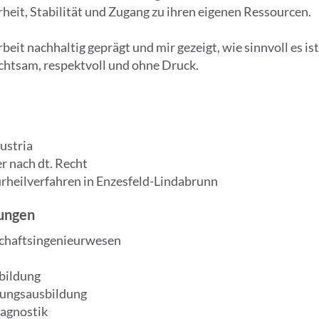
eit, Stabilität und Zugang zu ihren eigenen Ressourcen.
eit nachhaltig geprägt und mir gezeigt, wie sinnvoll es i
chtsam, respektvoll und ohne Druck.
ustria
r nach dt. Recht
urheilverfahren in Enzesfeld-Lindabrunn
rungen
schaftsingenieurwesen
bildung
erungsausbildung
iagnostik