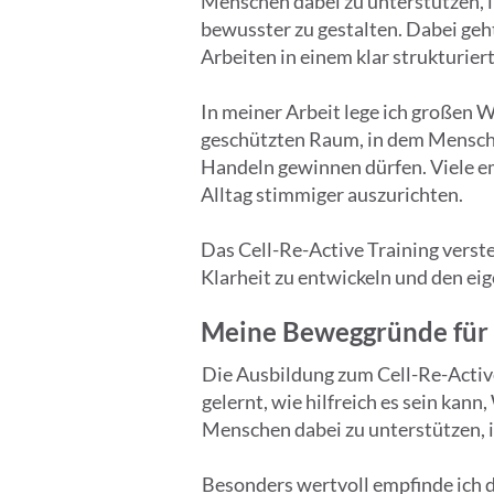
Menschen dabei zu unterstützen, 
bewusster zu gestalten. Dabei ge
Arbeiten in einem klar strukturie
In meiner Arbeit lege ich großen 
geschützten Raum, in dem Mensche
Handeln gewinnen dürfen. Viele emp
Alltag stimmiger auszurichten.
Das Cell-Re-Active Training verst
Klarheit zu entwickeln und den ei
Meine Beweggründe für C
Die Ausbildung zum Cell-Re-Active
gelernt, wie hilfreich es sein ka
Menschen dabei zu unterstützen, 
Besonders wertvoll empfinde ich di