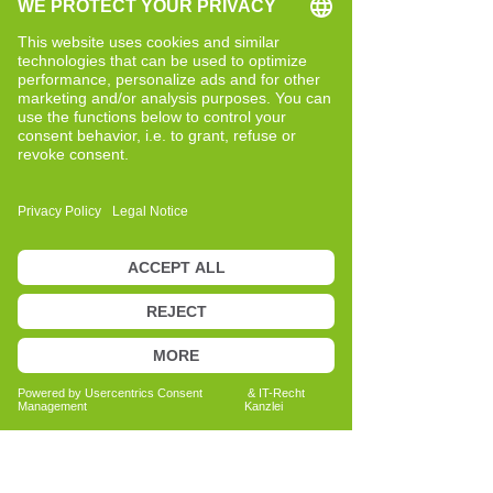
außen, um neue Schritte zu gehen.
Genau hier sehe ich meine Aufgabe.
Meine Beweggründe für Cell-Re-
Active Training
Als ich 2016 das erste Mal mit dem Cell-
Re-Active Training in Berührung kam,
hatte ich das Gefühl, dass hier mehr
dahintersteckt als eine Methode – für
mich wurde es zu einem neuen Zugang,
Menschen in ihrer persönlichen
Entwicklung zu begleiten und ihnen Mut
zu machen.
Besonders prägend war für mich meine
eigene Lebenssituation in einer sehr
herausfordernden Zeit. Nach dem
Verlust unserer Tochter war vieles nicht
mehr selbstverständlich. In dieser Phase
habe ich mich intensiv mit mir selbst