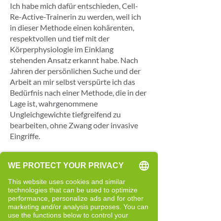
Ich habe mich dafür entschieden, Cell-
Re-Active-Trainerin zu werden, weil ich
in dieser Methode einen kohärenten,
respektvollen und tief mit der
Körperphysiologie im Einklang
stehenden Ansatz erkannt habe. Nach
Jahren der persönlichen Suche und der
Arbeit an mir selbst verspürte ich das
Bedürfnis nach einer Methode, die in der
Lage ist, wahrgenommene
Ungleichgewichte tiefgreifend zu
bearbeiten, ohne Zwang oder invasive
Eingriffe.
Das Cell-Re-Active Training hat mir
gezeigt, dass der Körper über eine
angeborene Intelligenz und ein tiefes
Gedächtnis verfügt. Wenn die zelluläre
Kommunikation richtig unterstützt wird,
kann der Körper auf natürliche Weise zu