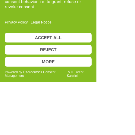
neuen Zuständen des Gleichgewichts
und der Funktionsfähigkeit
zurückfinden. Dadurch werden innere
Prozesse aktiviert, die ein gesteigertes
Körperbewusstsein und eine klarere
Wahrnehmung der eigenen inneren
Signale fördern.
Diese methodische Klarheit, verbunden
mit meiner eigenen Erfahrung, hat mich
überzeugt, mich weiter zu vertiefen und
eine professionelle Ausbildung zu
absolvieren.
Cell-Re-Active-Trainerin zu werden, war
keine Entscheidung, die von einem
beruflichen Ziel diktiert wurde, sondern
vom Wunsch, eine bedeutende
persönliche Erfahrung in einen Weg der
bewussten Begleitung für andere zu
verwandeln.