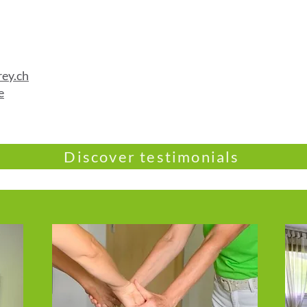
rey.ch
e
Discover testimonials