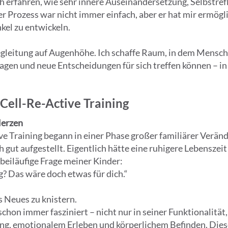
ich erfahren, wie sehr innere Auseinandersetzung, Selbstr
 Prozess war nicht immer einfach, aber er hat mir ermögli
kel zu entwickeln.
egleitung auf Augenhöhe. Ich schaffe Raum, in dem Mensch
gen und neue Entscheidungen für sich treffen können – in
ell-Re-Active Training
Herzen
e Training begann in einer Phase großer familiärer Verän
h gut aufgestellt. Eigentlich hätte eine ruhigere Lebenszei
beiläufige Frage meiner Kinder:
g? Das wäre doch etwas für dich.“
 Neues zu knistern.
hon immer fasziniert – nicht nur in seiner Funktionalität
g, emotionalem Erleben und körperlichem Befinden. Diese