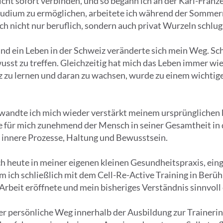
icht sofort verbinden, und so begann ich an der Karl-Franz
udium zu ermöglichen, arbeitete ich während der Sommer
ich nicht nur beruflich, sondern auch privat Wurzeln schl
nd ein Leben in der Schweiz veränderte sich mein Weg. Scho
st zu treffen. Gleichzeitig hat mich das Leben immer wied
nz zu lernen und daran zu wachsen, wurde zu einem wichtig
wandte ich mich wieder verstärkt meinem ursprünglichen b
 für mich zunehmend der Mensch in seiner Gesamtheit in 
 innere Prozesse, Haltung und Bewusstsein.
ch heute in meiner eigenen kleinen Gesundheitspraxis, ein
ich schließlich mit dem Cell-Re-Active Training in Berühr
Arbeit eröffnete und mein bisheriges Verständnis sinnvoll
r persönliche Weg innerhalb der Ausbildung zur Trainerin.