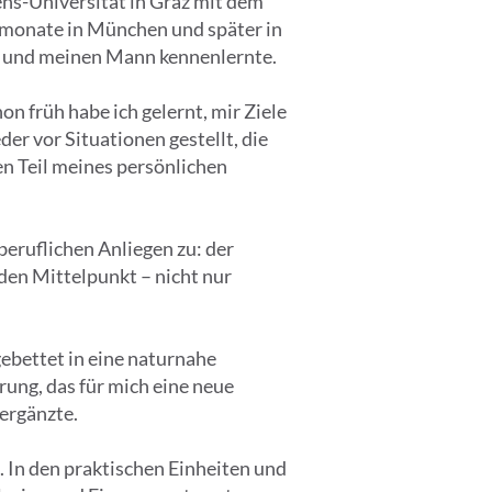
ens-Universität in Graz mit dem
monate in München und später in
ug und meinen Mann kennenlernte.
n früh habe ich gelernt, mir Ziele
er vor Situationen gestellt, die
en Teil meines persönlichen
eruflichen Anliegen zu: der
den Mittelpunkt – nicht nur
gebettet in eine naturnahe
ung, das für mich eine neue
 ergänzte.
 In den praktischen Einheiten und